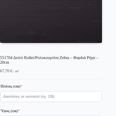
551704 Διπλό Roller/Ρολοκουρτίνα Zebra – Φαρδιά Ρήγα –
20cm
67,70
€
/ m²
(required)
Πλάτος (cm)
*
(required)
Ύψος (cm)
*