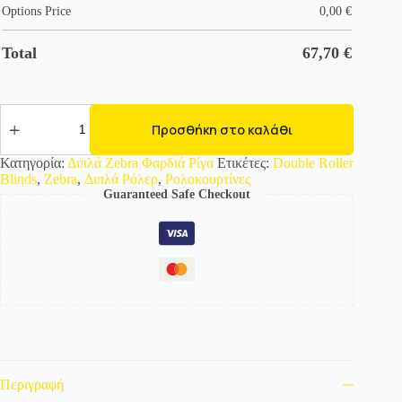
Options Price
0,00
€
Total
67,70
€
551704
Διπλό
Προσθήκη στο καλάθι
Roller/
Ρολοκουρτίνα
Κατηγορία:
Διπλά Zebra Φαρδιά Ρίγα
Ετικέτες:
Double Roller
Zebra
Blinds
,
Zebra
,
Διπλά Ρόλερ
,
Ρολοκουρτίνες
-
Guaranteed Safe Checkout
Φαρδιά
Ρήγα
-
20cm
ποσότητα
Περιγραφή