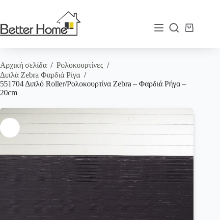
Μετάβαση
στο
περιεχόμενο
Καλάθι
Αγορών
Αρχική σελίδα
/
Ρολοκουρτίνες
/
Διπλά Zebra Φαρδιά Ρίγα
/
551704 Διπλό Roller/Ρολοκουρτίνα Zebra – Φαρδιά Ρήγα –
20cm