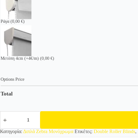
Ράγα
(0,00 €)
Μετόπη 4cm (+4€/m)
(0,00 €)
Options Price
Total
525857
Διπλό
Roller/
Ρολοκουρτίνα
Κατηγορία:
Διπλά Zebra Μονόχρωμα
Ετικέτες:
Double Roller Blinds
,
Zebra