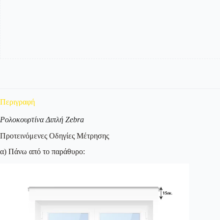
-
Μονόχρωμο
ποσότητα
Περιγραφή
Ρολοκουρτίνα Διπλή Zebra
Προτεινόμενες Οδηγίες Μέτρησης
α) Πάνω από το παράθυρο: