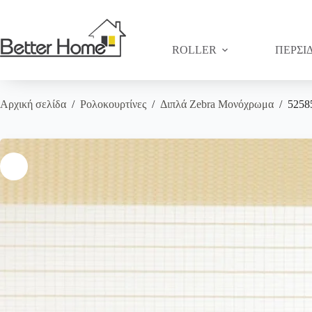
Μετάβαση
στο
περιεχόμενο
ROLLER
ΠΕΡΣΙ
Αρχική σελίδα
/
Ρολοκουρτίνες
/
Διπλά Zebra Μονόχρωμα
/
5258