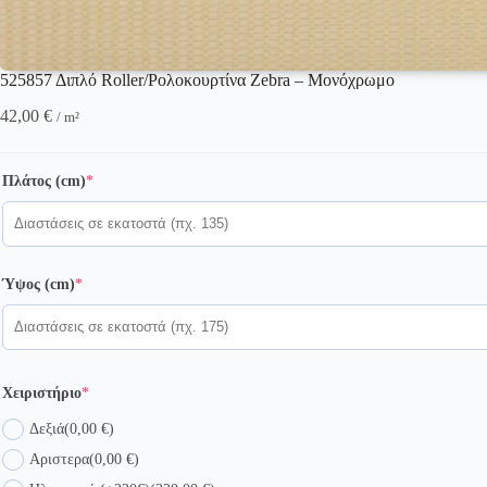
525857 Διπλό Roller/Ρολοκουρτίνα Zebra – Μονόχρωμο
42,00
€
/ m²
(required)
Πλάτος (cm)
*
(required)
Ύψος (cm)
*
(required)
Χειριστήριο
*
Δεξιά
(0,00 €)
Αριστερα
(0,00 €)