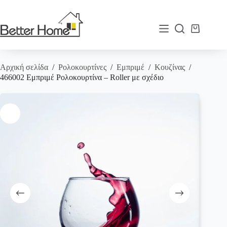
Μετάβαση
στο
περιεχόμενο
Καλάθι
Αγορών
Αρχική σελίδα
/
Ρολοκουρτίνες
/
Εμπριμέ
/
Κουζίνας
/
466002 Εμπριμέ Ρολοκουρτίνα – Roller με σχέδιο