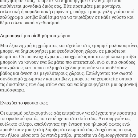
απήχηση σε εσάς, μπορείτε να δημιουργήσετε έναν χώρο που
αισθάνεται μοναδικά δικός σας. Είτε προτιμάτε μια μοντέρνα,
εκλεκτική ή παραδοσιακή εμφάνιση, υπάρχει μια μεγάλη γκάμα από
πολύχρωμα μοτίβα διαθέσιμα για να ταιριάζουν σε κάθε γούστο και
θέμα εσωτερικού σχεδιασμού.
Δημιουργεί μια αίσθηση του χώρου
Μια έξυπνη χρήση χρώματος και σχεδίου στις εμπριμέ ρολοκουρτίνες
μπορεί να δημιουργήσει μια ψευδαίσθηση χώρου σε μικρότερα
δωμάτια. Οι πιο ανοιχτόχρωμες αποχρώσεις και τα περίπλοκα μοτίβα
μπορούν να κάνουν ένα δωμάτιο πιο επεκτατικό, ενώ οι πιο σκούρες
αποχρώσεις και τα πιο τολμηρά σχέδια μπορούν να προσθέσουν
βάθος και άνεση σε μεγαλύτερους χώρους. Επιλέγοντας τον σωστό
συνδυασμό χρωμάτων και μοτίβων, μπορείτε να χειριστείτε οπτικά
τις διαστάσεις των δωματίων σας και να δημιουργήσετε μια αρμονική
ατμόσφαιρα.
Ενισχύει το φυσικό φως
Οι εμπριμέ ρολοκουρτίνες σάς επιτρέπουν να ελέγχετε την ποσότητα
του φυσικού φωτός που εισέρχεται στο σπίτι σας. Λειτουργούν ως
ευέλικτο φίλτρο, απαλύνοντας την ένταση του ηλιακού φωτός ενώ
προσθέτουν μια ζεστή λάμψη στα δωμάτιά σας. Διαχέοντας το φως
του ήλιου μέσα από ζωντανά μοτίβα, μπορείτε να δημιουργήσετε ένα