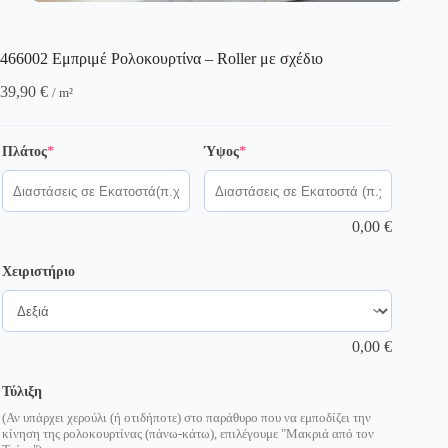
466002 Εμπριμέ Ρολοκουρτίνα – Roller με σχέδιο
39,90
€
/ m²
(required)
(required)
Πλάτος
*
Ύψος
*
0,00
€
Χειριστήριο
0,00
€
Τύλιξη
(Αν υπάρχει χερούλι (ή οτιδήποτε) στο παράθυρο που να εμποδίζει την
κίνηση της ρολοκουρτίνας (πάνω-κάτω), επιλέγουμε "Μακριά από τον