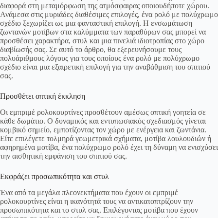
διαφορά στη μεταμόρφωση της ατμόσφαιρας οποιουδήποτε χώρου.
Ανάμεσα στις μυριάδες διαθέσιμες επιλογές, ένα ρολό με πολύχρωμο
σχέδιο ξεχωρίζει ως μια φανταστική επιλογή. Η ενσωμάτωση
ζωντανών μοτίβων στα καλύμματα των παραθύρων σας μπορεί να
προσθέσει χαρακτήρα, στυλ και μια πινελιά ιδιοτροπίας στο χώρο
διαβίωσής σας. Σε αυτό το άρθρο, θα εξερευνήσουμε τους
πολυάριθμους λόγους για τους οποίους ένα ρολό με πολύχρωμο
σχέδιο είναι μια εξαιρετική επιλογή για την αναβάθμιση του σπιτιού
σας.
Προσθέτει οπτική έκκληση
Οι εμπριμέ ρολοκουρτίνες προσθέτουν αμέσως οπτική γοητεία σε
κάθε δωμάτιο. Ο δυναμικός και εντυπωσιακός σχεδιασμός γίνεται
κομβικό σημείο, εμποτίζοντας τον χώρο με ενέργεια και ζωντάνια.
Είτε επιλέγετε τολμηρά γεωμετρικά σχήματα, μοτίβα λουλουδιών ή
αφηρημένα μοτίβα, ένα πολύχρωμο ρολό έχει τη δύναμη να ενισχύσει
την αισθητική εμφάνιση του σπιτιού σας.
Εκφράζει προσωπικότητα και στυλ
Ένα από τα μεγάλα πλεονεκτήματα που έχουν οι εμπριμέ
ρολοκουρτίνες είναι η ικανότητά τους να αντικατοπτρίζουν την
προσωπικότητα και το στυλ σας. Επιλέγοντας μοτίβα που έχουν