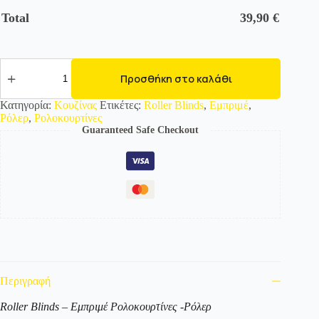
Total
39,90
€
466002
Εμπριμέ
Προσθήκη στο καλάθι
Ρολοκουρτίνα
-
Κατηγορία:
Κουζίνας
Ετικέτες:
Roller Blinds
,
Εμπριμέ
,
Roller
Ρόλερ
,
Ρολοκουρτίνες
με
Guaranteed Safe Checkout
σχέδιο
ποσότητα
Περιγραφή
Roller Blinds – Εμπριμέ Ρολοκουρτίνες -Ρόλερ