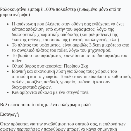
Ρολοκουρτίνα εμπριμέ 100% πολυέστερ (τυπωμένο μόνο από τη
μπροστινή όψη)
Η απόχρωση που βλέπετε στην οθόνη σας ενδέχεται να έχει
κάποια απόκλιση από αυτήν του υφάσματος, λόγω της
διαφορετικής χρωματικής απόδοσης (και ρυθμίσεων) της
έκαστης οθόνης και συσκευής (κινητό, υπολογιστής κλπ.).
Το πλάτος του υφάσματος, είναι ακριβώς 3,5cm μικρότερο από
το συνολικό πλάτος του roller, λόγω του μηχανισμού.
Το βαρίδιο του υφάσματος, επενδύεται με το ίδιο ύφασμα του
roller
Ολικό βάρος συσκευασίας: Περίπου 2kg
Ιδανική και οικονομική λύση για όλους τους χώρους του
σπιτιού ή και το γραφείο. Τοποθετούνται εύκολα στο καθιστικό,
σαλόνι, κουζίνα, παιδικό, γραφείο, μπάνιο, ή και σαν
διαχωριστικά χώρων.
Καθαρίζονται εύκολα με ένα στεγνό πανί.
Βελτιώστε το σπίτι σας με ένα πολύχρωμο ρολό
Εισαγωγή
Όταν πρόκειται για την αναβάθμιση του σπιτιού σας, η επιλογή των
σωστών περιποιήσεων παραθύρων μπορεί να κάνει σημαντική