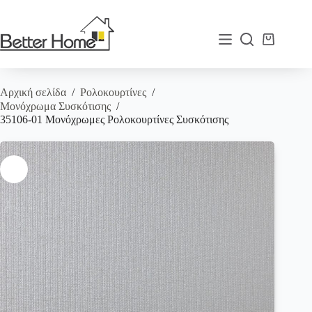
Μετάβαση
στο
περιεχόμενο
Καλάθι
Αγορών
Αρχική σελίδα
/
Ρολοκουρτίνες
/
Μονόχρωμα Συσκότισης
/
35106-01 Μονόχρωμες Ρολοκουρτίνες Συσκότισης