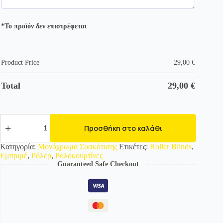
*Το προϊόν δεν επιστρέφεται
Product Price
29,00
€
Total
29,00
€
35106-
01
Προσθήκη στο καλάθι
Μονόχρωμες
Ρολοκουρτίνες
Κατηγορία:
Μονόχρωμα Συσκότισης
Ετικέτες:
Roller Blinds
,
Συσκότισης
Εμπριμέ
,
Ρόλερ
,
Ρολοκουρτίνες
ποσότητα
Guaranteed Safe Checkout