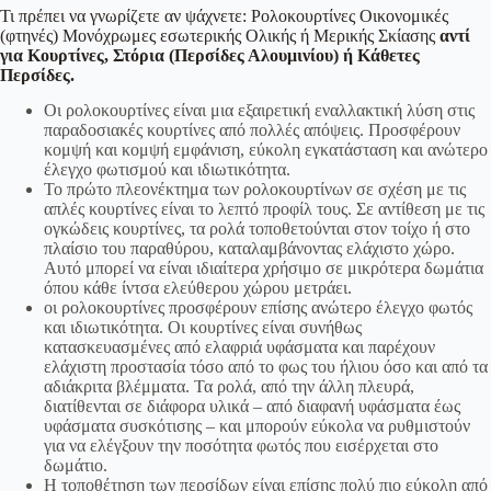
Τι πρέπει να γνωρίζετε αν ψάχνετε: Ρολοκουρτίνες Οικονομικές
(φτηνές) Μονόχρωμες εσωτερικής Ολικής ή Μερικής Σκίασης
αντί
για Κουρτίνες, Στόρια (Περσίδες Αλουμινίου) ή Κάθετες
Περσίδες.
Οι ρολοκουρτίνες είναι μια εξαιρετική εναλλακτική λύση στις
παραδοσιακές κουρτίνες από πολλές απόψεις. Προσφέρουν
κομψή και κομψή εμφάνιση, εύκολη εγκατάσταση και ανώτερο
έλεγχο φωτισμού και ιδιωτικότητα.
Το πρώτο πλεονέκτημα των ρολοκουρτίνων σε σχέση με τις
απλές κουρτίνες είναι το λεπτό προφίλ τους. Σε αντίθεση με τις
ογκώδεις κουρτίνες, τα ρολά τοποθετούνται στον τοίχο ή στο
πλαίσιο του παραθύρου, καταλαμβάνοντας ελάχιστο χώρο.
Αυτό μπορεί να είναι ιδιαίτερα χρήσιμο σε μικρότερα δωμάτια
όπου κάθε ίντσα ελεύθερου χώρου μετράει.
οι ρολοκουρτίνες προσφέρουν επίσης ανώτερο έλεγχο φωτός
και ιδιωτικότητα. Οι κουρτίνες είναι συνήθως
κατασκευασμένες από ελαφριά υφάσματα και παρέχουν
ελάχιστη προστασία τόσο από το φως του ήλιου όσο και από τα
αδιάκριτα βλέμματα. Τα ρολά, από την άλλη πλευρά,
διατίθενται σε διάφορα υλικά – από διαφανή υφάσματα έως
υφάσματα συσκότισης – και μπορούν εύκολα να ρυθμιστούν
για να ελέγξουν την ποσότητα φωτός που εισέρχεται στο
δωμάτιο.
Η τοποθέτηση των περσίδων είναι επίσης πολύ πιο εύκολη από