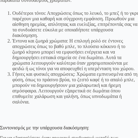
παρακάτω συνδυασμούς χρωμάτων:
Ουδέτεροι τόνοι: Αποχρώσεις όπως το λευκό, το μπεζ ή το γκρι
παρέχουν μια καθαρή και σύγχρονη εμφάνιση. Προωθούν μια
αίσθηση ηρεμίας, απλότητας και ευελιξίας, επιτρέποντάς σας να
τα συνδυάσετε εύκολα με οποιαδήποτε υπάρχουσα
διακόσμηση.
Έντονα και ζωηρά χρώματα: Η επιλογή ρολό σε έντονες
αποχρώσεις όπως το βαθύ μπλε, το πλούσιο κόκκινο ή το
ζωηρό κίτρινο μπορεί να εμφυσήσει ενέργεια και να
δημιουργήσει εστιακά σημεία σε ένα δωμάτιο. Αυτά τα
χρώματα λειτουργούν καλύτερα όταν χρησιμοποιούνται με
φειδώ ή ως τόνοι για να αποφευχθεί η υπερένταση του χώρου.
Γήινες και φυσικές αποχρώσεις: Χρώματα εμπνευσμένα από τη
φύση, όπως το πράσινο βρύα, το ζεστό καφέ ή το απαλό μπλε,
μπορούν να δημιουργήσουν μια χαλαρωτική και ήρεμη
ατμόσφαιρα. Λειτουργούν εξαιρετικά σε δωμάτια όπου
επιθυμείτε χαλάρωση και γαλήνη, όπως υπνοδωμάτια ή
σαλόνια.
Συντονισμός με την υπάρχουσα διακόσμηση:
Για να εξασφαλίσετε έναν αρμονικό συνδυασμό μεταξύ των