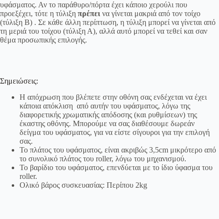
υφάσματος. Αν το παράθυρο/πόρτα έχει κάποιο χερούλι που
προεξέχει, τότε η τύλιξη
πρέπει
να γίνεται μακριά από τον τοίχο
(τύλιξη Β) . Σε κάθε άλλη περίπτωση, η τύλιξη μπορεί να γίνεται από
τη μεριά του τοίχου (τύλιξη Α), αλλά αυτό μπορεί να τεθεί και σαν
θέμα προσωπικής επιλογής.
Σημειώσεις:
Η απόχρωση που βλέπετε στην οθόνη σας ενδέχεται να έχει
κάποια απόκλιση από αυτήν του υφάσματος, λόγω της
διαφορετικής χρωματικής απόδοσης (και ρυθμίσεων) της
έκαστης οθόνης. Μπορούμε να σας διαθέσουμε δωρεάν
δείγμα του υφάσματος, για να είστε σίγουροι για την επιλογή
σας.
Το πλάτος του υφάσματος, είναι ακριβώς 3,5cm μικρότερο από
το συνολικό πλάτος του roller, λόγω του μηχανισμού.
Το βαρίδιο του υφάσματος, επενδύεται με το ίδιο ύφασμα του
roller.
Ολικό βάρος συσκευασίας: Περίπου 2kg