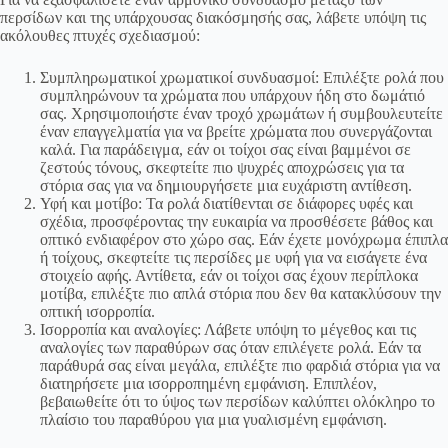
περσίδων και της υπάρχουσας διακόσμησής σας, λάβετε υπόψη τις
ακόλουθες πτυχές σχεδιασμού:
Συμπληρωματικοί χρωματικοί συνδυασμοί: Επιλέξτε ρολά που
συμπληρώνουν τα χρώματα που υπάρχουν ήδη στο δωμάτιό
σας. Χρησιμοποιήστε έναν τροχό χρωμάτων ή συμβουλευτείτε
έναν επαγγελματία για να βρείτε χρώματα που συνεργάζονται
καλά. Για παράδειγμα, εάν οι τοίχοι σας είναι βαμμένοι σε
ζεστούς τόνους, σκεφτείτε πιο ψυχρές αποχρώσεις για τα
στόρια σας για να δημιουργήσετε μια ευχάριστη αντίθεση.
Υφή και μοτίβο: Τα ρολά διατίθενται σε διάφορες υφές και
σχέδια, προσφέροντας την ευκαιρία να προσθέσετε βάθος και
οπτικό ενδιαφέρον στο χώρο σας. Εάν έχετε μονόχρωμα έπιπλα
ή τοίχους, σκεφτείτε τις περσίδες με υφή για να εισάγετε ένα
στοιχείο αφής. Αντίθετα, εάν οι τοίχοι σας έχουν περίπλοκα
μοτίβα, επιλέξτε πιο απλά στόρια που δεν θα κατακλύσουν την
οπτική ισορροπία.
Ισορροπία και αναλογίες: Λάβετε υπόψη το μέγεθος και τις
αναλογίες των παραθύρων σας όταν επιλέγετε ρολά. Εάν τα
παράθυρά σας είναι μεγάλα, επιλέξτε πιο φαρδιά στόρια για να
διατηρήσετε μια ισορροπημένη εμφάνιση. Επιπλέον,
βεβαιωθείτε ότι το ύψος των περσίδων καλύπτει ολόκληρο το
πλαίσιο του παραθύρου για μια γυαλισμένη εμφάνιση.