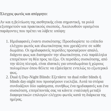
Έλεγχος φωτός και απόρρητο:
Αν και η βελτίωση της αισθητικής είναι σημαντική, τα ρολά
εξυπηρετούν και πρακτικούς σκοπούς. Ακολουθούν ορισμένοι
παράγοντες που πρέπει να λάβετε υπόψη:
Ημιδιαφανές έναντι συσκότισης: Προσδιορίστε το επίπεδο
ελέγχου φωτός και ιδιωτικότητας που χρειάζεστε σε κάθε
δωμάτιο. Οι ημιδιαφανείς περσίδες προσφέρουν απαλό,
διάχυτο φως και διατηρούν την ιδιωτικότητα, ενώ παράλληλα
επιτρέπουν τη θέα προς τα έξω. Οι περσίδες συσκότισης, από
την άλλη πλευρά, είναι ιδανικές για υπνοδωμάτια ή χώρους
πολυμέσων όπου θέλετε να εξαλείψετε εντελώς το εξωτερικό
φως.
Dual ή Day-Night Blinds: Εξετάστε τα dual roller blinds ή
blinds day-night που προσφέρουν ευελιξία. Αυτά τα στόρια
συνδυάζουν δύο υφάσματα, συνήθως ένα ημιδιαφανές και ένα
συσκότιση, επιτρέποντάς σας να κάνετε εναλλαγή μεταξύ
διαφορετικών επιλογών ελέγχου φωτός κατά τη διάρκεια της
ημέρας.