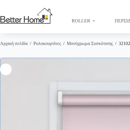
Μετάβαση
στο
περιεχόμενο
ROLLER
ΠΕΡΣΙ
Αρχική σελίδα
/
Ρολοκουρτίνες
/
Μονόχρωμα Συσκότισης
/
32102