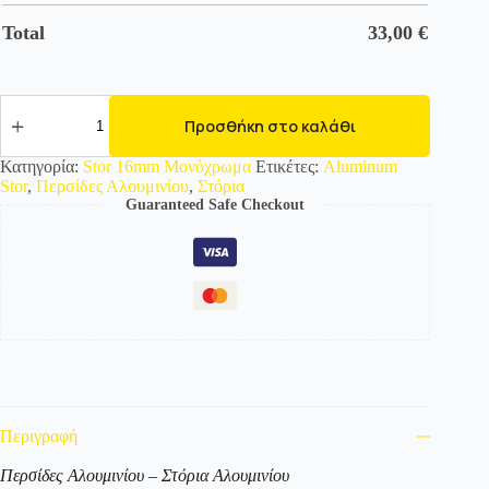
Total
33,00
€
846264
Περσίδες
Προσθήκη στο καλάθι
Αλουμινίου-
Στόρια-16mm-
Κατηγορία:
Stor 16mm Μονόχρωμα
Ετικέτες:
Aluminum
Pearl
Stor
,
Περσίδες Αλουμινίου
,
Στόρια
opal
Guaranteed Safe Checkout
green
RAL
6036
ποσότητα
Περιγραφή
Περσίδες Αλουμινίου – Στόρια Αλουμινίου