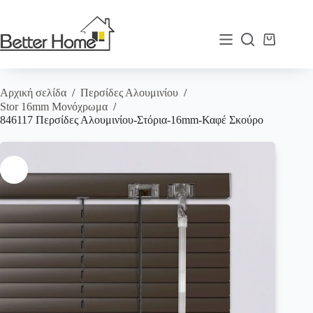
Μετάβαση
στο
περιεχόμενο
Καλάθι
Αγορών
Αρχική σελίδα
/
Περσίδες Αλουμινίου
/
Stor 16mm Μονόχρωμα
/
846117 Περσίδες Αλουμινίου-Στόρια-16mm-Καφέ Σκούρο