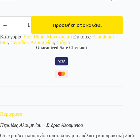
846117
Περσίδες
Προσθήκη στο καλάθι
Αλουμινίου-
Στόρια-16mm-
Κατηγορία:
Stor 16mm Μονόχρωμα
Ετικέτες:
Aluminum
Καφέ
Stor
,
Περσίδες Αλουμινίου
,
Στόρια
Σκούρο
Guaranteed Safe Checkout
ποσότητα
Περιγραφή
Περσίδες Αλουμινίου – Στόρια Αλουμινίου
Οι περσίδες αλουμινίου αποτελούν μια ευέλικτη και πρακτική λύση