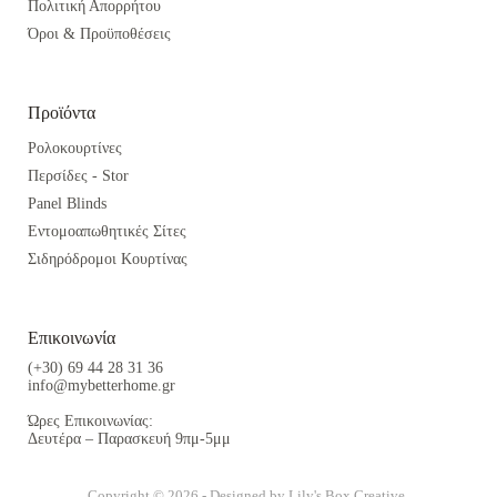
Πολιτική Απορρήτου
Όροι & Προϋποθέσεις
Προϊόντα
Ρολοκουρτίνες
Περσίδες - Stor
Panel Blinds
Εντομοαπωθητικές Σίτες
Σιδηρόδρομοι Κουρτίνας
Επικοινωνία
(+30) 69 44 28 31 36
info@mybetterhome.gr
Ώρες Επικοινωνίας:
Δευτέρα – Παρασκευή 9πμ-5μμ
Copyright © 2026 - Designed by
Lily's Box Creative