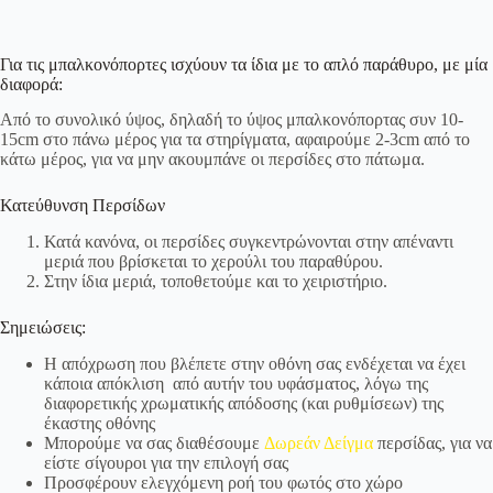
Για τις μπαλκονόπορτες ισχύουν τα ίδια με το απλό παράθυρο, με μία
διαφορά:
Από το συνολικό ύψος, δηλαδή το ύψος μπαλκονόπορτας συν 10-
15cm στο πάνω μέρος για τα στηρίγματα, αφαιρούμε 2-3cm από το
κάτω μέρος, για να μην ακουμπάνε οι περσίδες στο πάτωμα.
Κατεύθυνση Περσίδων
Κατά κανόνα, οι περσίδες συγκεντρώνονται στην απέναντι
μεριά που βρίσκεται το χερούλι του παραθύρου.
Στην ίδια μεριά, τοποθετούμε και το χειριστήριο.
Σημειώσεις:
Η απόχρωση που βλέπετε στην οθόνη σας ενδέχεται να έχει
κάποια απόκλιση από αυτήν του υφάσματος, λόγω της
διαφορετικής χρωματικής απόδοσης (και ρυθμίσεων) της
έκαστης οθόνης
Μπορούμε να σας διαθέσουμε
Δωρεάν Δείγμα
περσίδας, για να
είστε σίγουροι για την επιλογή σας
Προσφέρουν ελεγχόμενη ροή του φωτός στο χώρο