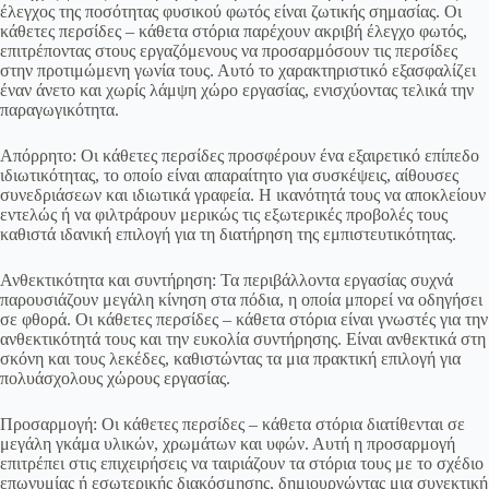
έλεγχος της ποσότητας φυσικού φωτός είναι ζωτικής σημασίας. Οι
κάθετες περσίδες – κάθετα στόρια παρέχουν ακριβή έλεγχο φωτός,
επιτρέποντας στους εργαζόμενους να προσαρμόσουν τις περσίδες
στην προτιμώμενη γωνία τους. Αυτό το χαρακτηριστικό εξασφαλίζει
έναν άνετο και χωρίς λάμψη χώρο εργασίας, ενισχύοντας τελικά την
παραγωγικότητα.
Απόρρητο: Οι κάθετες περσίδες προσφέρουν ένα εξαιρετικό επίπεδο
ιδιωτικότητας, το οποίο είναι απαραίτητο για συσκέψεις, αίθουσες
συνεδριάσεων και ιδιωτικά γραφεία. Η ικανότητά τους να αποκλείουν
εντελώς ή να φιλτράρουν μερικώς τις εξωτερικές προβολές τους
καθιστά ιδανική επιλογή για τη διατήρηση της εμπιστευτικότητας.
Ανθεκτικότητα και συντήρηση: Τα περιβάλλοντα εργασίας συχνά
παρουσιάζουν μεγάλη κίνηση στα πόδια, η οποία μπορεί να οδηγήσει
σε φθορά. Οι κάθετες περσίδες – κάθετα στόρια είναι γνωστές για την
ανθεκτικότητά τους και την ευκολία συντήρησης. Είναι ανθεκτικά στη
σκόνη και τους λεκέδες, καθιστώντας τα μια πρακτική επιλογή για
πολυάσχολους χώρους εργασίας.
Προσαρμογή: Οι κάθετες περσίδες – κάθετα στόρια διατίθενται σε
μεγάλη γκάμα υλικών, χρωμάτων και υφών. Αυτή η προσαρμογή
επιτρέπει στις επιχειρήσεις να ταιριάζουν τα στόρια τους με το σχέδιο
επωνυμίας ή εσωτερικής διακόσμησης, δημιουργώντας μια συνεκτική