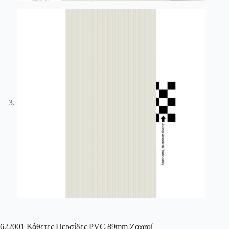
622001 Κάθετες Περσίδες PVC 89mm Ζαχαρί