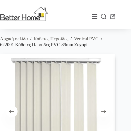
Μετάβαση
στο
περιεχόμενο
Καλάθι
Αγορών
Αρχική σελίδα
/
Κάθετες Περσίδες
/
Vertical PVC
/
622001 Κάθετες Περσίδες PVC 89mm Ζαχαρί