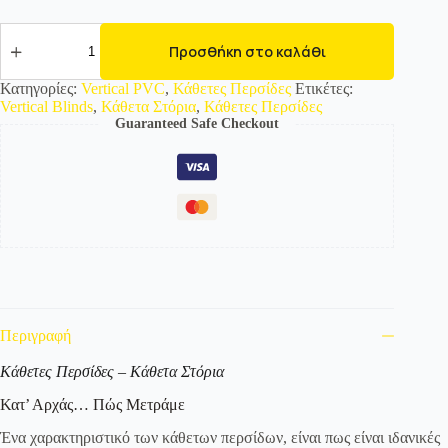
622001
Κάθετες
Προσθήκη στο καλάθι
Περσίδες
PVC
Κατηγορίες:
Vertical PVC
,
Κάθετες Περσίδες
Ετικέτες:
89mm
Vertical Blinds
,
Κάθετα Στόρια
,
Κάθετες Περσίδες
Ζαχαρί
Guaranteed Safe Checkout
ποσότητα
Περιγραφή
Κάθετες Περσίδες – Κάθετα Στόρια
Κατ’ Αρχάς… Πώς Μετράμε
Ένα χαρακτηριστικό των κάθετων περσίδων, είναι πως είναι ιδανικές