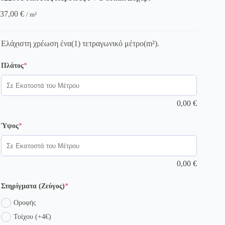
37,00
€
/ m²
Ελάχιστη χρέωση ένα(1) τετραγωνικό μέτρο(m²).
(required)
Πλάτος
*
0,00
€
(required)
Ύψος
*
0,00
€
(required)
Στηρίγματα (Ζεύγος)
*
Οροφής
Τοίχου (+4€)