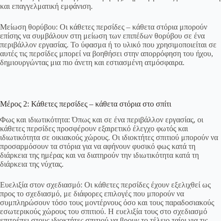
και επαγγελματική εμφάνιση.
Μείωση θορύβου: Οι κάθετες περσίδες – κάθετα στόρια μπορούν
επίσης να συμβάλουν στη μείωση των επιπέδων θορύβου σε ένα
περιβάλλον εργασίας. Το ύφασμα ή το υλικό που χρησιμοποιείται σε
αυτές τις περσίδες μπορεί να βοηθήσει στην απορρόφηση του ήχου,
δημιουργώντας μια πιο άνετη και εστιασμένη ατμόσφαιρα.
Μέρος 2: Κάθετες περσίδες – κάθετα στόρια στο σπίτι
Φως και ιδιωτικότητα: Όπως και σε ένα περιβάλλον εργασίας, οι
κάθετες περσίδες προσφέρουν εξαιρετικό έλεγχο φωτός και
ιδιωτικότητα σε οικιακούς χώρους. Οι ιδιοκτήτες σπιτιού μπορούν να
προσαρμόσουν τα στόρια για να αφήνουν φυσικό φως κατά τη
διάρκεια της ημέρας και να διατηρούν την ιδιωτικότητα κατά τη
διάρκεια της νύχτας.
Ευελιξία στον σχεδιασμό: Οι κάθετες περσίδες έχουν εξελιχθεί ως
προς το σχεδιασμό, με διάφορες επιλογές που μπορούν να
συμπληρώσουν τόσο τους μοντέρνους όσο και τους παραδοσιακούς
εσωτερικούς χώρους του σπιτιού. Η ευελιξία τους στο σχεδιασμό
επιτρέπει στους ιδιοκτήτες σπιτιού να βρουν το τέλειο ταίρι για τις