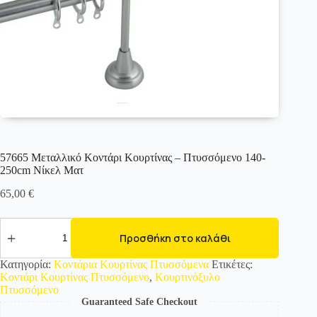
57665 Μεταλλικό Κοντάρι Κουρτίνας – Πτυσσόμενο 140-
250cm Νίκελ Ματ
65,00
€
57665
Μεταλλικό
Προσθήκη στο καλάθι
Κοντάρι
Κουρτίνας
Κατηγορία:
Κοντάρια Κουρτίνας Πτυσσόμενα
Ετικέτες:
-
Κοντάρι Κουρτίνας Πτυσσόμενο
,
Κουρτινόξυλο
Πτυσσόμενο
Πτυσσόμενο
140-
Guaranteed Safe Checkout
250cm