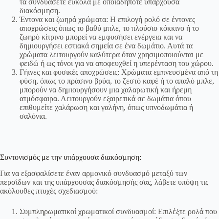
τα συνδυάσετε εύκολα με οποιαδήποτε υπάρχουσα
διακόσμηση.
Έντονα και ζωηρά χρώματα: Η επιλογή ρολό σε έντονες
αποχρώσεις όπως το βαθύ μπλε, το πλούσιο κόκκινο ή το
ζωηρό κίτρινο μπορεί να εμφυσήσει ενέργεια και να
δημιουργήσει εστιακά σημεία σε ένα δωμάτιο. Αυτά τα
χρώματα λειτουργούν καλύτερα όταν χρησιμοποιούνται με
φειδώ ή ως τόνοι για να αποφευχθεί η υπερένταση του χώρου.
Γήινες και φυσικές αποχρώσεις: Χρώματα εμπνευσμένα από τη
φύση, όπως το πράσινο βρύα, το ζεστό καφέ ή το απαλό μπλε,
μπορούν να δημιουργήσουν μια χαλαρωτική και ήρεμη
ατμόσφαιρα. Λειτουργούν εξαιρετικά σε δωμάτια όπου
επιθυμείτε χαλάρωση και γαλήνη, όπως υπνοδωμάτια ή
σαλόνια.
Συντονισμός με την υπάρχουσα διακόσμηση:
Για να εξασφαλίσετε έναν αρμονικό συνδυασμό μεταξύ των
περσίδων και της υπάρχουσας διακόσμησής σας, λάβετε υπόψη τις
ακόλουθες πτυχές σχεδιασμού:
Συμπληρωματικοί χρωματικοί συνδυασμοί: Επιλέξτε ρολά που