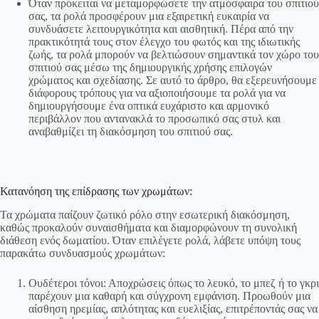
Όταν πρόκειται να μεταμορφώσετε την ατμόσφαιρα του σπιτιού
σας, τα ρολά προσφέρουν μια εξαιρετική ευκαιρία να
συνδυάσετε λειτουργικότητα και αισθητική. Πέρα από την
πρακτικότητά τους στον έλεγχο του φωτός και της ιδιωτικής
ζωής, τα ρολά μπορούν να βελτιώσουν σημαντικά τον χώρο του
σπιτιού σας μέσω της δημιουργικής χρήσης επιλογών
χρώματος και σχεδίασης. Σε αυτό το άρθρο, θα εξερευνήσουμε
διάφορους τρόπους για να αξιοποιήσουμε τα ρολά για να
δημιουργήσουμε ένα οπτικά ευχάριστο και αρμονικό
περιβάλλον που αντανακλά το προσωπικό σας στυλ και
αναβαθμίζει τη διακόσμηση του σπιτιού σας.
Κατανόηση της επίδρασης των χρωμάτων:
Τα χρώματα παίζουν ζωτικό ρόλο στην εσωτερική διακόσμηση,
καθώς προκαλούν συναισθήματα και διαμορφώνουν τη συνολική
διάθεση ενός δωματίου. Όταν επιλέγετε ρολά, λάβετε υπόψη τους
παρακάτω συνδυασμούς χρωμάτων:
Ουδέτεροι τόνοι: Αποχρώσεις όπως το λευκό, το μπεζ ή το γκρι
παρέχουν μια καθαρή και σύγχρονη εμφάνιση. Προωθούν μια
αίσθηση ηρεμίας, απλότητας και ευελιξίας, επιτρέποντάς σας να