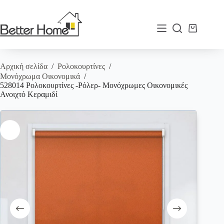
Μετάβαση
στο
περιεχόμενο
Καλάθι
Αγορών
Αρχική σελίδα
/
Ρολοκουρτίνες
/
Μονόχρωμα Οικονομικά
/
528014 Ρολοκουρτίνες -Ρόλερ- Μονόχρωμες Οικονομικές
Ανοιχτό Κεραμιδί