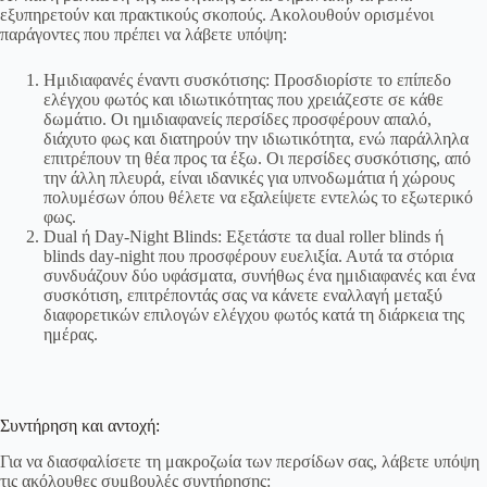
εξυπηρετούν και πρακτικούς σκοπούς. Ακολουθούν ορισμένοι
παράγοντες που πρέπει να λάβετε υπόψη:
Ημιδιαφανές έναντι συσκότισης: Προσδιορίστε το επίπεδο
ελέγχου φωτός και ιδιωτικότητας που χρειάζεστε σε κάθε
δωμάτιο. Οι ημιδιαφανείς περσίδες προσφέρουν απαλό,
διάχυτο φως και διατηρούν την ιδιωτικότητα, ενώ παράλληλα
επιτρέπουν τη θέα προς τα έξω. Οι περσίδες συσκότισης, από
την άλλη πλευρά, είναι ιδανικές για υπνοδωμάτια ή χώρους
πολυμέσων όπου θέλετε να εξαλείψετε εντελώς το εξωτερικό
φως.
Dual ή Day-Night Blinds: Εξετάστε τα dual roller blinds ή
blinds day-night που προσφέρουν ευελιξία. Αυτά τα στόρια
συνδυάζουν δύο υφάσματα, συνήθως ένα ημιδιαφανές και ένα
συσκότιση, επιτρέποντάς σας να κάνετε εναλλαγή μεταξύ
διαφορετικών επιλογών ελέγχου φωτός κατά τη διάρκεια της
ημέρας.
Συντήρηση και αντοχή:
Για να διασφαλίσετε τη μακροζωία των περσίδων σας, λάβετε υπόψη
τις ακόλουθες συμβουλές συντήρησης: