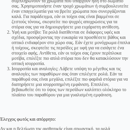
συμπληρώνουν τα χρώματα που υπάρχουν ήδη στο δωμάτιό
σας. Χρησιμοποιήστε έναν τροχό χρωμάτων ή συμβουλευτείτε
έναν επαγγελματία για να βρείτε χρώματα που συνεργάζονται
καλά. Για παράδειγμα, εάν οι τοίχοι σας είναι βαμμένοι σε
ζεστούς τόνους, σκεφτείτε πιο ψυχρές αποχρώσεις για τα
στόρια σας για να δημιουργήσετε μια ευχάριστη αντίθεση.
Υφή και μοτίβο: Τα ρολά διατίθενται σε διάφορες υφές και
σχέδια, προσφέροντας την ευκαιρία να προσθέσετε βάθος και
οπτικό ενδιαφέρον στο χώρο σας. Εάν έχετε μονόχρωμα έπιπλα
ή τοίχους, σκεφτείτε τις περσίδες με υφή για να εισάγετε ένα
στοιχείο αφής. Αντίθετα, εάν οι τοίχοι σας έχουν περίπλοκα
μοτίβα, επιλέξτε πιο απλά στόρια που δεν θα κατακλύσουν την
οπτική ισορροπία.
Ισορροπία και αναλογίες: Λάβετε υπόψη το μέγεθος και τις
αναλογίες των παραθύρων σας όταν επιλέγετε ρολά. Εάν τα
παράθυρά σας είναι μεγάλα, επιλέξτε πιο φαρδιά στόρια για να
διατηρήσετε μια ισορροπημένη εμφάνιση. Επιπλέον,
βεβαιωθείτε ότι το ύψος των περσίδων καλύπτει ολόκληρο το
πλαίσιο του παραθύρου για μια γυαλισμένη εμφάνιση.
Έλεγχος φωτός και απόρρητο:
Αν και η βελτίωση της αισθητικής είναι σημαντική, τα ρολά