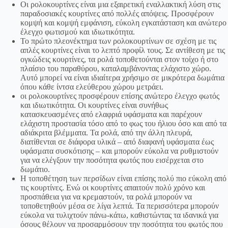
Οι ρολοκουρτίνες είναι μια εξαιρετική εναλλακτική λύση στις
παραδοσιακές κουρτίνες από πολλές απόψεις. Προσφέρουν
κομψή και κομψή εμφάνιση, εύκολη εγκατάσταση και ανώτερο
έλεγχο φωτισμού και ιδιωτικότητα.
Το πρώτο πλεονέκτημα των ρολοκουρτίνων σε σχέση με τις
απλές κουρτίνες είναι το λεπτό προφίλ τους. Σε αντίθεση με τις
ογκώδεις κουρτίνες, τα ρολά τοποθετούνται στον τοίχο ή στο
πλαίσιο του παραθύρου, καταλαμβάνοντας ελάχιστο χώρο.
Αυτό μπορεί να είναι ιδιαίτερα χρήσιμο σε μικρότερα δωμάτια
όπου κάθε ίντσα ελεύθερου χώρου μετράει.
οι ρολοκουρτίνες προσφέρουν επίσης ανώτερο έλεγχο φωτός
και ιδιωτικότητα. Οι κουρτίνες είναι συνήθως
κατασκευασμένες από ελαφριά υφάσματα και παρέχουν
ελάχιστη προστασία τόσο από το φως του ήλιου όσο και από τα
αδιάκριτα βλέμματα. Τα ρολά, από την άλλη πλευρά,
διατίθενται σε διάφορα υλικά – από διαφανή υφάσματα έως
υφάσματα συσκότισης – και μπορούν εύκολα να ρυθμιστούν
για να ελέγξουν την ποσότητα φωτός που εισέρχεται στο
δωμάτιο.
Η τοποθέτηση των περσίδων είναι επίσης πολύ πιο εύκολη από
τις κουρτίνες. Ενώ οι κουρτίνες απαιτούν πολύ χρόνο και
προσπάθεια για να κρεμαστούν, τα ρολά μπορούν να
τοποθετηθούν μέσα σε λίγα λεπτά. Τα περισσότερα μπορούν
εύκολα να τυλιχτούν πάνω-κάτω, καθιστώντας τα ιδανικά για
όσους θέλουν να προσαρμόσουν την ποσότητα του φωτός που