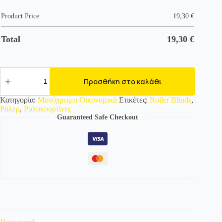
Product Price
19,30
€
Total
19,30
€
528014
Ρολοκουρτίνες
Προσθήκη στο καλάθι
-Ρόλερ-
Μονόχρωμες
Κατηγορία:
Μονόχρωμα Οικονομικά
Ετικέτες:
Roller Blinds
,
Οικονομικές
Ρόλερ
,
Ρολοκουρτίνες
Ανοιχτό
Guaranteed Safe Checkout
Κεραμιδί
ποσότητα