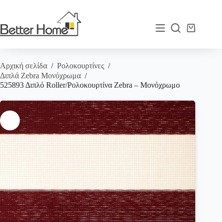
Μετάβαση
στο
περιεχόμενο
Καλάθι
Αγορών
Αρχική σελίδα
/
Ρολοκουρτίνες
/
Διπλά Zebra Μονόχρωμα
/
525893 Διπλό Roller/Ρολοκουρτίνα Zebra – Μονόχρωμο