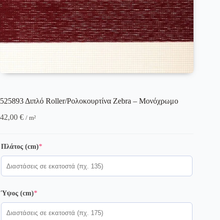
525893 Διπλό Roller/Ρολοκουρτίνα Zebra – Μονόχρωμο
42,00
€
/ m²
(required)
Πλάτος (cm)
*
(required)
Ύψος (cm)
*