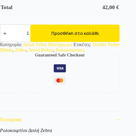
Total
42,00
€
525893
Διπλό
Προσθήκη στο καλάθι
Roller/
Ρολοκουρτίνα
Κατηγορία:
Διπλά Zebra Μονόχρωμα
Ετικέτες:
Double Roller
Zebra
Blinds
,
Zebra
,
Διπλά Ρόλερ
,
Ρολοκουρτίνες
-
Guaranteed Safe Checkout
Μονόχρωμο
ποσότητα
Περιγραφή
Ρολοκουρτίνα Διπλή Zebra