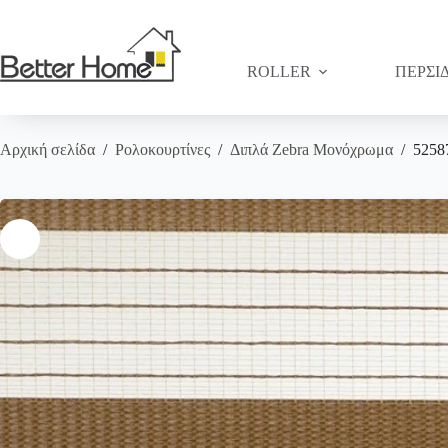
Μετάβαση
στο
περιεχόμενο
ROLLER
ΠΕΡΣΙ
Αρχική σελίδα
/
Ρολοκουρτίνες
/
Διπλά Zebra Μονόχρωμα
/
5258