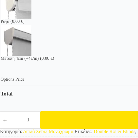
Ράγα
(0,00 €)
Μετόπη 4cm (+4€/m)
(0,00 €)
Options Price
Total
525874
Διπλό
Roller/
Ρολοκουρτίνα
Κατηγορία:
Διπλά Zebra Μονόχρωμα
Ετικέτες:
Double Roller Blinds
,
Zebra