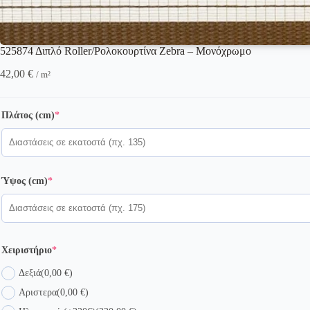
525874 Διπλό Roller/Ρολοκουρτίνα Zebra – Μονόχρωμο
42,00
€
/ m²
(required)
Πλάτος (cm)
*
(required)
Ύψος (cm)
*
(required)
Χειριστήριο
*
Δεξιά
(0,00 €)
Αριστερα
(0,00 €)