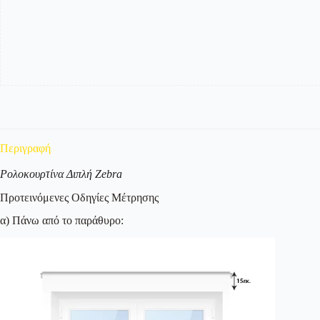
-
Μονόχρωμο
ποσότητα
Περιγραφή
Ρολοκουρτίνα Διπλή Zebra
Προτεινόμενες Οδηγίες Μέτρησης
α) Πάνω από το παράθυρο: