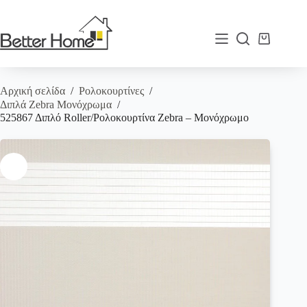
Μετάβαση
στο
περιεχόμενο
Καλάθι
Αγορών
Αρχική σελίδα
/
Ρολοκουρτίνες
/
Διπλά Zebra Μονόχρωμα
/
525867 Διπλό Roller/Ρολοκουρτίνα Zebra – Μονόχρωμο