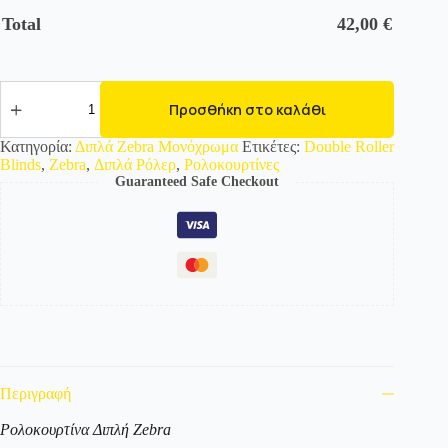
Total
42,00
€
525867
Διπλό
Προσθήκη στο καλάθι
Roller/
Ρολοκουρτίνα
Κατηγορία:
Διπλά Zebra Μονόχρωμα
Ετικέτες:
Double Roller
Zebra
Blinds
,
Zebra
,
Διπλά Ρόλερ
,
Ρολοκουρτίνες
-
Guaranteed Safe Checkout
Μονόχρωμο
ποσότητα
Περιγραφή
Ρολοκουρτίνα Διπλή Zebra