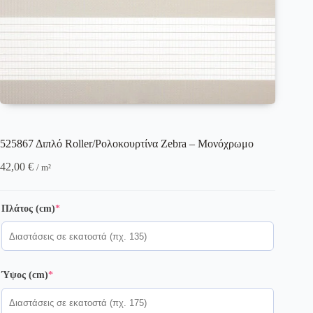
525867 Διπλό Roller/Ρολοκουρτίνα Zebra – Μονόχρωμο
42,00
€
/ m²
(required)
Πλάτος (cm)
*
(required)
Ύψος (cm)
*