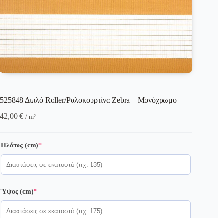
525848 Διπλό Roller/Ρολοκουρτίνα Zebra – Μονόχρωμο
42,00
€
/ m²
(required)
Πλάτος (cm)
*
(required)
Ύψος (cm)
*