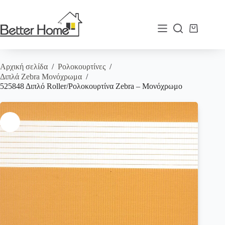
Μετάβαση
στο
περιεχόμενο
Καλάθι
Αγορών
Αρχική σελίδα
/
Ρολοκουρτίνες
/
Διπλά Zebra Μονόχρωμα
/
525848 Διπλό Roller/Ρολοκουρτίνα Zebra – Μονόχρωμο