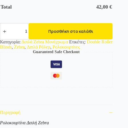
Total
42,00
€
525848
Διπλό
Προσθήκη στο καλάθι
Roller/
Ρολοκουρτίνα
Κατηγορία:
Διπλά Zebra Μονόχρωμα
Ετικέτες:
Double Roller
Zebra
Blinds
,
Zebra
,
Διπλά Ρόλερ
,
Ρολοκουρτίνες
-
Guaranteed Safe Checkout
Μονόχρωμο
ποσότητα
Περιγραφή
Ρολοκουρτίνα Διπλή Zebra