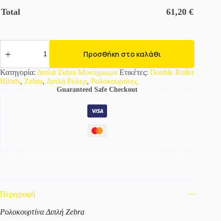
Total
61,20
€
525820
Διπλό
Προσθήκη στο καλάθι
Roller/
Ρολοκουρτίνα
Κατηγορία:
Διπλά Zebra Μονόχρωμα
Ετικέτες:
Double Roller
Zebra
Blinds
,
Zebra
,
Διπλά Ρόλερ
,
Ρολοκουρτίνες
-
Guaranteed Safe Checkout
Μονόχρωμο
ποσότητα
Περιγραφή
Ρολοκουρτίνα Διπλή Zebra