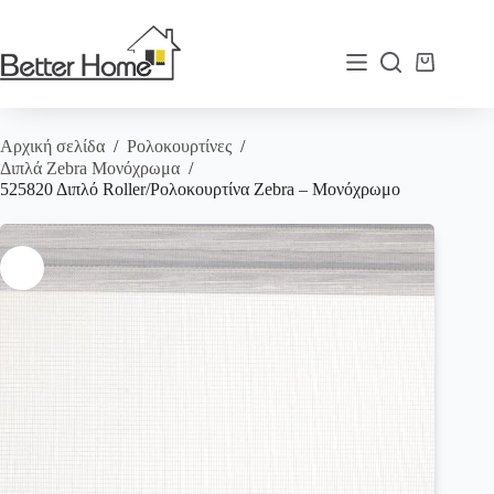
Μετάβαση
στο
περιεχόμενο
Καλάθι
Αγορών
Αρχική σελίδα
/
Ρολοκουρτίνες
/
Διπλά Zebra Μονόχρωμα
/
525820 Διπλό Roller/Ρολοκουρτίνα Zebra – Μονόχρωμο