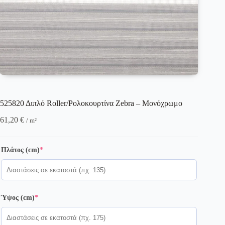
525820 Διπλό Roller/Ρολοκουρτίνα Zebra – Μονόχρωμο
61,20
€
/ m²
(required)
Πλάτος (cm)
*
(required)
Ύψος (cm)
*