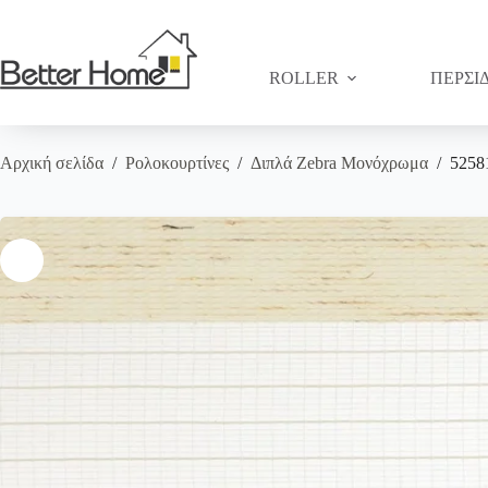
Μετάβαση
στο
περιεχόμενο
ROLLER
ΠΕΡΣΙ
Αρχική σελίδα
/
Ρολοκουρτίνες
/
Διπλά Zebra Μονόχρωμα
/
5258