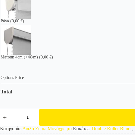
Ράγα
(0,00 €)
Μετόπη 4cm (+4€/m)
(0,00 €)
Options Price
Total
525810
Διπλό
Roller/
Ρολοκουρτίνα
Κατηγορία:
Διπλά Zebra Μονόχρωμα
Ετικέτες:
Double Roller Blinds
,
Zebra