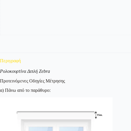
-
Μονόχρωμο
ποσότητα
Περιγραφή
Ρολοκουρτίνα Διπλή Zebra
Προτεινόμενες Οδηγίες Μέτρησης
α) Πάνω από το παράθυρο: