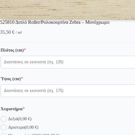
525810 Διπλό Roller/Ρολοκουρτίνα Zebra – Μονόχρωμο
35,50
€
/ m²
(required)
Πλάτος (cm)
*
(required)
Ύψος (cm)
*
(required)
Χειριστήριο
*
Δεξιά
(0,00 €)
Αριστερα
(0,00 €)