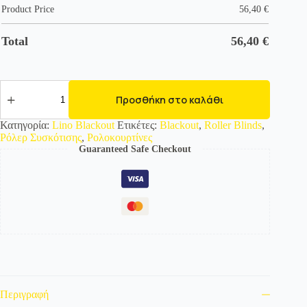
Product Price
56,40
€
Total
56,40
€
482105
Ρολοκουρτίνες
Προσθήκη στο καλάθι
-
Roller
Κατηγορία:
Lino Blackout
Ετικέτες:
Blackout
,
Roller Blinds
,
Blinds-
Ρόλερ Συσκότισης
,
Ρολοκουρτίνες
Σειρά
Guaranteed Safe Checkout
Lino
-Ρόλερ-
Ολικής
Συσκότισης
Γκρι
ποσότητα
Περιγραφή