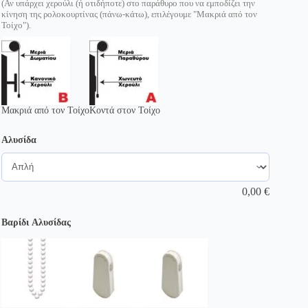
(Αν υπάρχει χερούλι (ή οτιδήποτε) στο παράθυρο που να εμποδίζει την
κίνηση της ρολοκουρτίνας (πάνω-κάτω), επιλέγουμε "Μακριά από τον
Τοίχο").
Μακριά από τον Τοίχο
Κοντά στον Τοίχο
Αλυσίδα
0,00
€
Βαρίδι Αλυσίδας