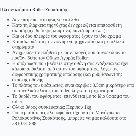
Πλεονεκτήματα Roller Συσκότισης:
Δεν επιτρέπει στο φως να εισέλθει
Κατά τη διάρκεια της νύχτας δεν χρειάζεται επιπρόσθετη
σκίαση (πχ. δεύτερη κουρτίνα, παντζούρια κλπ.)
Και οι δύο πλευρές του υφάσματος έχουν το ίδιο χρώμα
Κατασκευάζεται με ενισχυμένο μηχανισμό και μεταλλικά
στηρίγματα
Αν χρειάζεστε βοήθεια με τις επιλογές που συνοδεύουν το
προϊόν, δείτε τον Οδηγό Αγοράς Roller.
Η απόχρωση που βλέπετε στην οθόνη σας ενδέχεται να έχει
κάποια απόκλιση από αυτήν του υφάσματος, λόγω της
διαφορετικής χρωματικής απόδοσης (και ρυθμίσεων) της
έκαστης οθόνης.
Το πλάτος του υφάσματος, είναι ακριβώς 3,5cm μικρότερο από
το συνολικό πλάτος του roller, λόγω του μηχανισμού.
Το βαρίδι του υφάσματος, επενδύεται με το ίδιο ύφασμα του
roller.
Ολικό βάρος συσκευασίας: Περίπου 1kg
Για περισσότερες πληροφορίες σχετικά με Μονόχρωμες
Ρολοκουρτίνες Συσκότισης, μπορείτε να μας καλέσετε στο:
2810781888