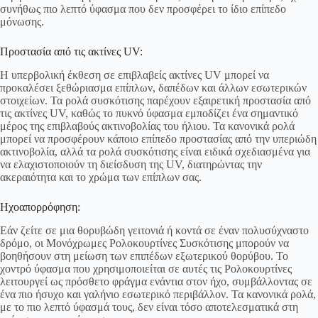
συνήθως πιο λεπτό ύφασμα που δεν προσφέρει το ίδιο επίπεδο
μόνωσης.
Προστασία από τις ακτίνες UV:
Η υπερβολική έκθεση σε επιβλαβείς ακτίνες UV μπορεί να
προκαλέσει ξεθώριασμα επίπλων, δαπέδων και άλλων εσωτερικών
στοιχείων. Τα ρολά συσκότισης παρέχουν εξαιρετική προστασία από
τις ακτίνες UV, καθώς το πυκνό ύφασμα εμποδίζει ένα σημαντικό
μέρος της επιβλαβούς ακτινοβολίας του ήλιου. Τα κανονικά ρολά
μπορεί να προσφέρουν κάποιο επίπεδο προστασίας από την υπεριώδη
ακτινοβολία, αλλά τα ρολά συσκότισης είναι ειδικά σχεδιασμένα για
να ελαχιστοποιούν τη διείσδυση της UV, διατηρώντας την
ακεραιότητα και το χρώμα των επίπλων σας.
Ηχοαπορρόφηση:
Εάν ζείτε σε μια θορυβώδη γειτονιά ή κοντά σε έναν πολυσύχναστο
δρόμο, οι Μονόχρωμες Ρολοκουρτίνες Συσκότισης μπορούν να
βοηθήσουν στη μείωση των επιπέδων εξωτερικού θορύβου. Το
χοντρό ύφασμα που χρησιμοποιείται σε αυτές τις Ρολοκουρτίνες
λειτουργεί ως πρόσθετο φράγμα ενάντια στον ήχο, συμβάλλοντας σε
ένα πιο ήσυχο και γαλήνιο εσωτερικό περιβάλλον. Τα κανονικά ρολά,
με το πιο λεπτό ύφασμά τους, δεν είναι τόσο αποτελεσματικά στη