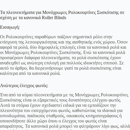
Τα πλεονεκτήματα για Μονόχρωμες Ρολοκουρτίνες Συσκότισης σε
σχέση με τα κανονικά Roller Blinds
Εισαγωγή:
Οι Ρολοκουρτίνες παραθύρων παίζουν σημαντικό ρόλο στην
ενίσχυση της λειτουργικότητας και της αισθητικής ενός χώρου. Όσον
αφορά τα ρολά, δύο δημοφιλείς επιλογές είναι τα κανονικά ρολά και
οι Μονόχρωμες Ρολοκουρτίνες Συσκότισης. Ενώ τα κανονικά ρολά
προσφέρουν διάφορα πλεονεκτήματα, τα ρολά συσκότισης έχουν
αναδειχθεί ως ανώτερη επιλογή για πολλούς ιδιοκτήτες σπιτιού. Σε
αυτό το άρθρο, θα διερευνήσουμε γιατί τα ρολά συσκότισης είναι
καλύτερα από τα κανονικά ρολά.
Ανώτερος έλεγχος φωτός:
Ένα από τα κύρια πλεονεκτήματα με τις Μονόχρωμες Ρολοκουρτίνες
Συσκότισης είναι οι εξαιρετικές τους δυνατότητες ελέγχου φωτός.
Αυτά τα στόρια έχουν σχεδιαστεί ειδικά για να εμποδίζουν την
πλειονότητα του εισερχόμενου φωτός, καθιστώντας τα ιδανικά για
υπνοδωμάτια, παιδικούς σταθμούς, οικιακούς κινηματογράφους ή
οποιονδήποτε άλλο χώρο όπου ο έλεγχος του φωτός είναι
απαραίτητος. Τα κανονικά ρολά μπορεί να φιλτράρουν λίγο φως, αλλά