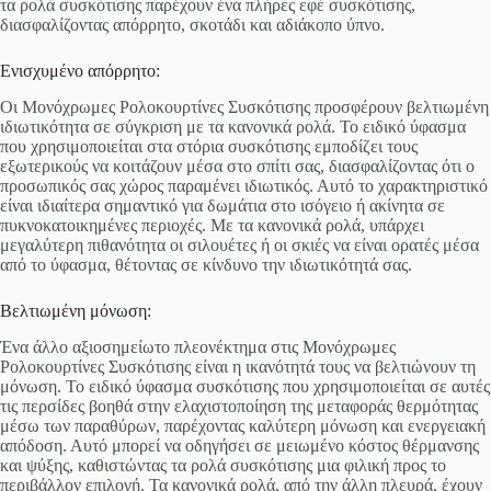
τα ρολά συσκότισης παρέχουν ένα πλήρες εφέ συσκότισης,
διασφαλίζοντας απόρρητο, σκοτάδι και αδιάκοπο ύπνο.
Ενισχυμένο απόρρητο:
Οι Μονόχρωμες Ρολοκουρτίνες Συσκότισης προσφέρουν βελτιωμένη
ιδιωτικότητα σε σύγκριση με τα κανονικά ρολά. Το ειδικό ύφασμα
που χρησιμοποιείται στα στόρια συσκότισης εμποδίζει τους
εξωτερικούς να κοιτάζουν μέσα στο σπίτι σας, διασφαλίζοντας ότι ο
προσωπικός σας χώρος παραμένει ιδιωτικός. Αυτό το χαρακτηριστικό
είναι ιδιαίτερα σημαντικό για δωμάτια στο ισόγειο ή ακίνητα σε
πυκνοκατοικημένες περιοχές. Με τα κανονικά ρολά, υπάρχει
μεγαλύτερη πιθανότητα οι σιλουέτες ή οι σκιές να είναι ορατές μέσα
από το ύφασμα, θέτοντας σε κίνδυνο την ιδιωτικότητά σας.
Βελτιωμένη μόνωση:
Ένα άλλο αξιοσημείωτο πλεονέκτημα στις Μονόχρωμες
Ρολοκουρτίνες Συσκότισης είναι η ικανότητά τους να βελτιώνουν τη
μόνωση. Το ειδικό ύφασμα συσκότισης που χρησιμοποιείται σε αυτές
τις περσίδες βοηθά στην ελαχιστοποίηση της μεταφοράς θερμότητας
μέσω των παραθύρων, παρέχοντας καλύτερη μόνωση και ενεργειακή
απόδοση. Αυτό μπορεί να οδηγήσει σε μειωμένο κόστος θέρμανσης
και ψύξης, καθιστώντας τα ρολά συσκότισης μια φιλική προς το
περιβάλλον επιλογή. Τα κανονικά ρολά, από την άλλη πλευρά, έχουν