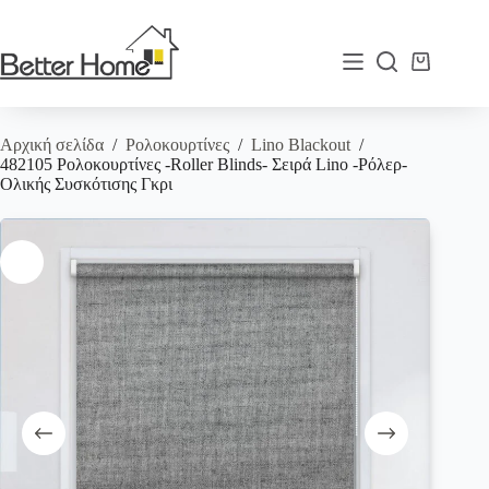
Μετάβαση
στο
περιεχόμενο
Καλάθι
Αγορών
Αρχική σελίδα
/
Ρολοκουρτίνες
/
Lino Blackout
/
482105 Ρολοκουρτίνες -Roller Blinds- Σειρά Lino -Ρόλερ-
Ολικής Συσκότισης Γκρι