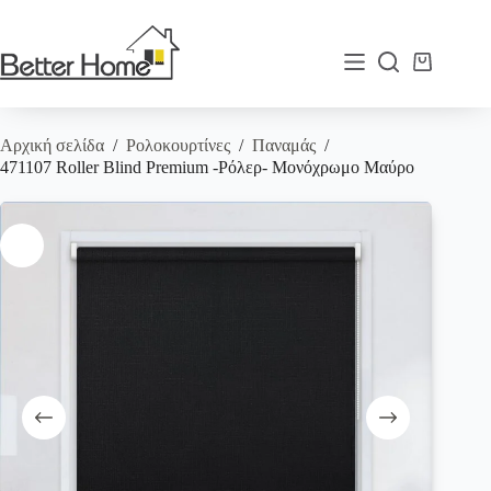
Μετάβαση
στο
περιεχόμενο
Καλάθι
Αγορών
Αρχική σελίδα
/
Ρολοκουρτίνες
/
Παναμάς
/
471107 Roller Blind Premium -Ρόλερ- Μονόχρωμο Μαύρο