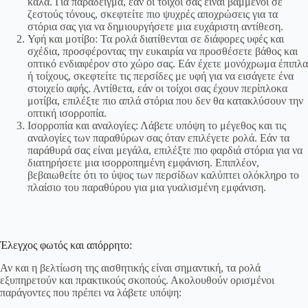
καλά. Για παράδειγμα, εάν οι τοίχοι σας είναι βαμμένοι σε
ζεστούς τόνους, σκεφτείτε πιο ψυχρές αποχρώσεις για τα
στόρια σας για να δημιουργήσετε μια ευχάριστη αντίθεση.
Υφή και μοτίβο: Τα ρολά διατίθενται σε διάφορες υφές και
σχέδια, προσφέροντας την ευκαιρία να προσθέσετε βάθος και
οπτικό ενδιαφέρον στο χώρο σας. Εάν έχετε μονόχρωμα έπιπλα
ή τοίχους, σκεφτείτε τις περσίδες με υφή για να εισάγετε ένα
στοιχείο αφής. Αντίθετα, εάν οι τοίχοι σας έχουν περίπλοκα
μοτίβα, επιλέξτε πιο απλά στόρια που δεν θα κατακλύσουν την
οπτική ισορροπία.
Ισορροπία και αναλογίες: Λάβετε υπόψη το μέγεθος και τις
αναλογίες των παραθύρων σας όταν επιλέγετε ρολά. Εάν τα
παράθυρά σας είναι μεγάλα, επιλέξτε πιο φαρδιά στόρια για να
διατηρήσετε μια ισορροπημένη εμφάνιση. Επιπλέον,
βεβαιωθείτε ότι το ύψος των περσίδων καλύπτει ολόκληρο το
πλαίσιο του παραθύρου για μια γυαλισμένη εμφάνιση.
Έλεγχος φωτός και απόρρητο:
Αν και η βελτίωση της αισθητικής είναι σημαντική, τα ρολά
εξυπηρετούν και πρακτικούς σκοπούς. Ακολουθούν ορισμένοι
παράγοντες που πρέπει να λάβετε υπόψη: