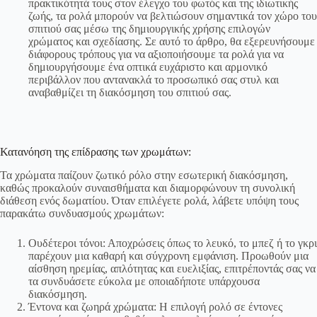
πρακτικότητά τους στον έλεγχο του φωτός και της ιδιωτικής
ζωής, τα ρολά μπορούν να βελτιώσουν σημαντικά τον χώρο του
σπιτιού σας μέσω της δημιουργικής χρήσης επιλογών
χρώματος και σχεδίασης. Σε αυτό το άρθρο, θα εξερευνήσουμε
διάφορους τρόπους για να αξιοποιήσουμε τα ρολά για να
δημιουργήσουμε ένα οπτικά ευχάριστο και αρμονικό
περιβάλλον που αντανακλά το προσωπικό σας στυλ και
αναβαθμίζει τη διακόσμηση του σπιτιού σας.
Κατανόηση της επίδρασης των χρωμάτων:
Τα χρώματα παίζουν ζωτικό ρόλο στην εσωτερική διακόσμηση,
καθώς προκαλούν συναισθήματα και διαμορφώνουν τη συνολική
διάθεση ενός δωματίου. Όταν επιλέγετε ρολά, λάβετε υπόψη τους
παρακάτω συνδυασμούς χρωμάτων:
Ουδέτεροι τόνοι: Αποχρώσεις όπως το λευκό, το μπεζ ή το γκρι
παρέχουν μια καθαρή και σύγχρονη εμφάνιση. Προωθούν μια
αίσθηση ηρεμίας, απλότητας και ευελιξίας, επιτρέποντάς σας να
τα συνδυάσετε εύκολα με οποιαδήποτε υπάρχουσα
διακόσμηση.
Έντονα και ζωηρά χρώματα: Η επιλογή ρολό σε έντονες