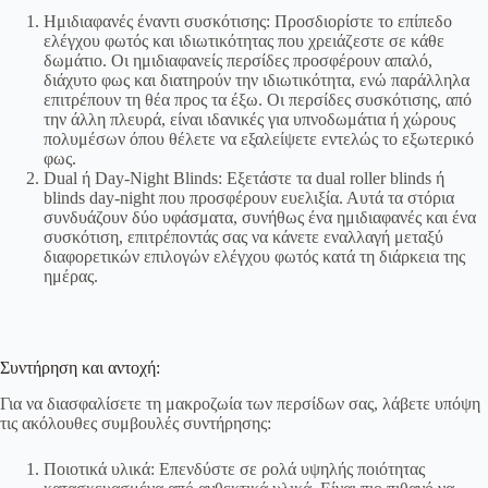
Ημιδιαφανές έναντι συσκότισης: Προσδιορίστε το επίπεδο
ελέγχου φωτός και ιδιωτικότητας που χρειάζεστε σε κάθε
δωμάτιο. Οι ημιδιαφανείς περσίδες προσφέρουν απαλό,
διάχυτο φως και διατηρούν την ιδιωτικότητα, ενώ παράλληλα
επιτρέπουν τη θέα προς τα έξω. Οι περσίδες συσκότισης, από
την άλλη πλευρά, είναι ιδανικές για υπνοδωμάτια ή χώρους
πολυμέσων όπου θέλετε να εξαλείψετε εντελώς το εξωτερικό
φως.
Dual ή Day-Night Blinds: Εξετάστε τα dual roller blinds ή
blinds day-night που προσφέρουν ευελιξία. Αυτά τα στόρια
συνδυάζουν δύο υφάσματα, συνήθως ένα ημιδιαφανές και ένα
συσκότιση, επιτρέποντάς σας να κάνετε εναλλαγή μεταξύ
διαφορετικών επιλογών ελέγχου φωτός κατά τη διάρκεια της
ημέρας.
Συντήρηση και αντοχή:
Για να διασφαλίσετε τη μακροζωία των περσίδων σας, λάβετε υπόψη
τις ακόλουθες συμβουλές συντήρησης:
Ποιοτικά υλικά: Επενδύστε σε ρολά υψηλής ποιότητας