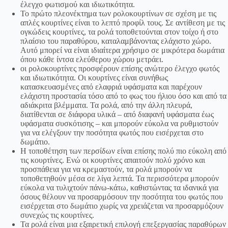
έλεγχο φωτισμού και ιδιωτικότητα.
Το πρώτο πλεονέκτημα των ρολοκουρτίνων σε σχέση με τις
απλές κουρτίνες είναι το λεπτό προφίλ τους. Σε αντίθεση με τις
ογκώδεις κουρτίνες, τα ρολά τοποθετούνται στον τοίχο ή στο
πλαίσιο του παραθύρου, καταλαμβάνοντας ελάχιστο χώρο.
Αυτό μπορεί να είναι ιδιαίτερα χρήσιμο σε μικρότερα δωμάτια
όπου κάθε ίντσα ελεύθερου χώρου μετράει.
οι ρολοκουρτίνες προσφέρουν επίσης ανώτερο έλεγχο φωτός
και ιδιωτικότητα. Οι κουρτίνες είναι συνήθως
κατασκευασμένες από ελαφριά υφάσματα και παρέχουν
ελάχιστη προστασία τόσο από το φως του ήλιου όσο και από τα
αδιάκριτα βλέμματα. Τα ρολά, από την άλλη πλευρά,
διατίθενται σε διάφορα υλικά – από διαφανή υφάσματα έως
υφάσματα συσκότισης – και μπορούν εύκολα να ρυθμιστούν
για να ελέγξουν την ποσότητα φωτός που εισέρχεται στο
δωμάτιο.
Η τοποθέτηση των περσίδων είναι επίσης πολύ πιο εύκολη από
τις κουρτίνες. Ενώ οι κουρτίνες απαιτούν πολύ χρόνο και
προσπάθεια για να κρεμαστούν, τα ρολά μπορούν να
τοποθετηθούν μέσα σε λίγα λεπτά. Τα περισσότερα μπορούν
εύκολα να τυλιχτούν πάνω-κάτω, καθιστώντας τα ιδανικά για
όσους θέλουν να προσαρμόσουν την ποσότητα του φωτός που
εισέρχεται στο δωμάτιο χωρίς να χρειάζεται να προσαρμόζουν
συνεχώς τις κουρτίνες.
Τα ρολά είναι μια εξαιρετική επιλογή επεξεργασίας παραθύρων