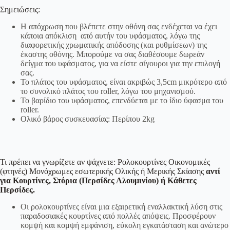
Σημειώσεις:
Η απόχρωση που βλέπετε στην οθόνη σας ενδέχεται να έχει
κάποια απόκλιση από αυτήν του υφάσματος, λόγω της
διαφορετικής χρωματικής απόδοσης (και ρυθμίσεων) της
έκαστης οθόνης. Μπορούμε να σας διαθέσουμε δωρεάν
δείγμα του υφάσματος, για να είστε σίγουροι για την επιλογή
σας.
Το πλάτος του υφάσματος, είναι ακριβώς 3,5cm μικρότερο από
το συνολικό πλάτος του roller, λόγω του μηχανισμού.
Το βαρίδιο του υφάσματος, επενδύεται με το ίδιο ύφασμα του
roller.
Ολικό βάρος συσκευασίας: Περίπου 2kg
Τι πρέπει να γνωρίζετε αν ψάχνετε: Ρολοκουρτίνες Οικονομικές
(φτηνές) Μονόχρωμες εσωτερικής Ολικής ή Μερικής Σκίασης
αντί
για Κουρτίνες, Στόρια (Περσίδες Αλουμινίου) ή Κάθετες
Περσίδες.
Οι ρολοκουρτίνες είναι μια εξαιρετική εναλλακτική λύση στις
παραδοσιακές κουρτίνες από πολλές απόψεις. Προσφέρουν
κομψή και κομψή εμφάνιση, εύκολη εγκατάσταση και ανώτερο