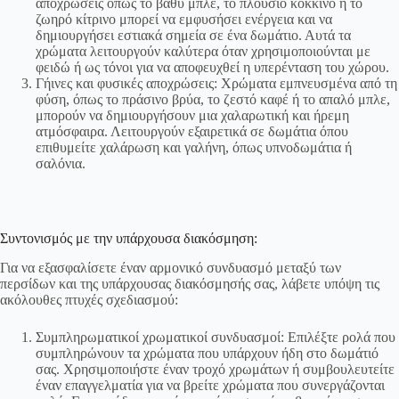
αποχρώσεις όπως το βαθύ μπλε, το πλούσιο κόκκινο ή το
ζωηρό κίτρινο μπορεί να εμφυσήσει ενέργεια και να
δημιουργήσει εστιακά σημεία σε ένα δωμάτιο. Αυτά τα
χρώματα λειτουργούν καλύτερα όταν χρησιμοποιούνται με
φειδώ ή ως τόνοι για να αποφευχθεί η υπερένταση του χώρου.
Γήινες και φυσικές αποχρώσεις: Χρώματα εμπνευσμένα από τη
φύση, όπως το πράσινο βρύα, το ζεστό καφέ ή το απαλό μπλε,
μπορούν να δημιουργήσουν μια χαλαρωτική και ήρεμη
ατμόσφαιρα. Λειτουργούν εξαιρετικά σε δωμάτια όπου
επιθυμείτε χαλάρωση και γαλήνη, όπως υπνοδωμάτια ή
σαλόνια.
Συντονισμός με την υπάρχουσα διακόσμηση:
Για να εξασφαλίσετε έναν αρμονικό συνδυασμό μεταξύ των
περσίδων και της υπάρχουσας διακόσμησής σας, λάβετε υπόψη τις
ακόλουθες πτυχές σχεδιασμού:
Συμπληρωματικοί χρωματικοί συνδυασμοί: Επιλέξτε ρολά που
συμπληρώνουν τα χρώματα που υπάρχουν ήδη στο δωμάτιό
σας. Χρησιμοποιήστε έναν τροχό χρωμάτων ή συμβουλευτείτε
έναν επαγγελματία για να βρείτε χρώματα που συνεργάζονται