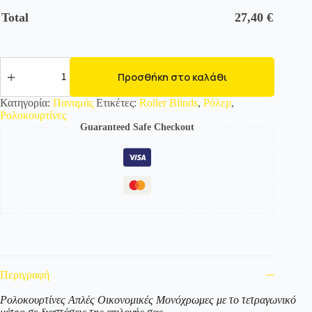
Total
27,40
€
471107
Roller
Προσθήκη στο καλάθι
Blind
Premium
Κατηγορία:
Παναμάς
Ετικέτες:
Roller Blinds
,
Ρόλερ
,
-Ρόλερ-
Ρολοκουρτίνες
Μονόχρωμο
Guaranteed Safe Checkout
Μαύρο
ποσότητα
Περιγραφή
Ρολοκουρτίνες Απλές Οικονομικές Μονόχρωμες με το τετραγωνικό