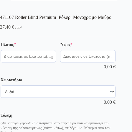
471107 Roller Blind Premium -Ρόλερ- Μονόχρωμο Μαύρο
27,40
€
/ m²
(required)
(required)
Πλάτος
*
Ύψος
*
0,00
€
Χειριστήριο
0,00
€
Τύλιξη
(Αν υπάρχει χερούλι (ή οτιδήποτε) στο παράθυρο που να εμποδίζει την
κίνηση της ρολοκουρτίνας (πάνω-κάτω), επιλέγουμε "Μακριά από τον