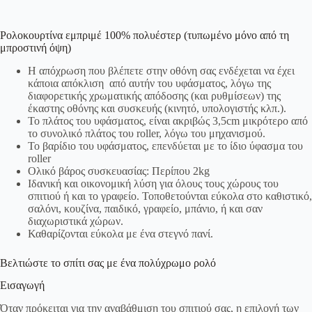
Ρολοκουρτίνα εμπριμέ 100% πολυέστερ (τυπωμένο μόνο από τη
μπροστινή όψη)
Η απόχρωση που βλέπετε στην οθόνη σας ενδέχεται να έχει
κάποια απόκλιση από αυτήν του υφάσματος, λόγω της
διαφορετικής χρωματικής απόδοσης (και ρυθμίσεων) της
έκαστης οθόνης και συσκευής (κινητό, υπολογιστής κλπ.).
Το πλάτος του υφάσματος, είναι ακριβώς 3,5cm μικρότερο από
το συνολικό πλάτος του roller, λόγω του μηχανισμού.
Το βαρίδιο του υφάσματος, επενδύεται με το ίδιο ύφασμα του
roller
Ολικό βάρος συσκευασίας: Περίπου 2kg
Ιδανική και οικονομική λύση για όλους τους χώρους του
σπιτιού ή και το γραφείο. Τοποθετούνται εύκολα στο καθιστικό,
σαλόνι, κουζίνα, παιδικό, γραφείο, μπάνιο, ή και σαν
διαχωριστικά χώρων.
Καθαρίζονται εύκολα με ένα στεγνό πανί.
Βελτιώστε το σπίτι σας με ένα πολύχρωμο ρολό
Εισαγωγή
Όταν πρόκειται για την αναβάθμιση του σπιτιού σας, η επιλογή των