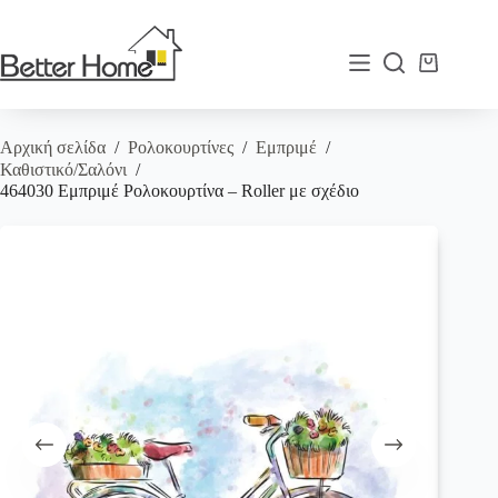
Μετάβαση
στο
περιεχόμενο
Καλάθι
Αγορών
Αρχική σελίδα
/
Ρολοκουρτίνες
/
Εμπριμέ
/
Καθιστικό/Σαλόνι
/
464030 Εμπριμέ Ρολοκουρτίνα – Roller με σχέδιο