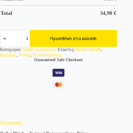
Total
34,90
€
464030
Εμπριμέ
Προσθήκη στο καλάθι
Ρολοκουρτίνα
-
Κατηγορία:
Καθιστικό/Σαλόνι
Ετικέτες:
Roller Blinds
,
Roller
Εμπριμέ
,
Ρόλερ
,
Ρολοκουρτίνες
με
Guaranteed Safe Checkout
σχέδιο
ποσότητα
Περιγραφή