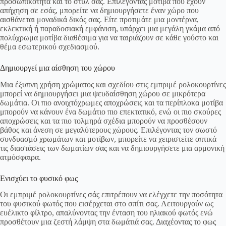
προσωπικότητα και το στυλ σας. Επιλέγοντας μοτίβα που έχουν
απήχηση σε εσάς, μπορείτε να δημιουργήσετε έναν χώρο που
αισθάνεται μοναδικά δικός σας. Είτε προτιμάτε μια μοντέρνα,
εκλεκτική ή παραδοσιακή εμφάνιση, υπάρχει μια μεγάλη γκάμα από
πολύχρωμα μοτίβα διαθέσιμα για να ταιριάζουν σε κάθε γούστο και
θέμα εσωτερικού σχεδιασμού.
Δημιουργεί μια αίσθηση του χώρου
Μια έξυπνη χρήση χρώματος και σχεδίου στις εμπριμέ ρολοκουρτίνες
μπορεί να δημιουργήσει μια ψευδαίσθηση χώρου σε μικρότερα
δωμάτια. Οι πιο ανοιχτόχρωμες αποχρώσεις και τα περίπλοκα μοτίβα
μπορούν να κάνουν ένα δωμάτιο πιο επεκτατικό, ενώ οι πιο σκούρες
αποχρώσεις και τα πιο τολμηρά σχέδια μπορούν να προσθέσουν
βάθος και άνεση σε μεγαλύτερους χώρους. Επιλέγοντας τον σωστό
συνδυασμό χρωμάτων και μοτίβων, μπορείτε να χειριστείτε οπτικά
τις διαστάσεις των δωματίων σας και να δημιουργήσετε μια αρμονική
ατμόσφαιρα.
Ενισχύει το φυσικό φως
Οι εμπριμέ ρολοκουρτίνες σάς επιτρέπουν να ελέγχετε την ποσότητα
του φυσικού φωτός που εισέρχεται στο σπίτι σας. Λειτουργούν ως
ευέλικτο φίλτρο, απαλύνοντας την ένταση του ηλιακού φωτός ενώ
προσθέτουν μια ζεστή λάμψη στα δωμάτιά σας. Διαχέοντας το φως