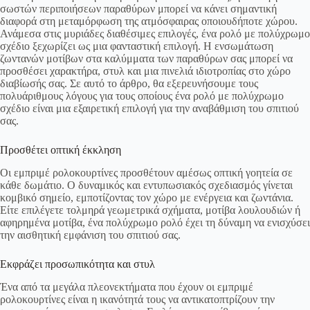
σωστών περιποιήσεων παραθύρων μπορεί να κάνει σημαντική
διαφορά στη μεταμόρφωση της ατμόσφαιρας οποιουδήποτε χώρου.
Ανάμεσα στις μυριάδες διαθέσιμες επιλογές, ένα ρολό με πολύχρωμο
σχέδιο ξεχωρίζει ως μια φανταστική επιλογή. Η ενσωμάτωση
ζωντανών μοτίβων στα καλύμματα των παραθύρων σας μπορεί να
προσθέσει χαρακτήρα, στυλ και μια πινελιά ιδιοτροπίας στο χώρο
διαβίωσής σας. Σε αυτό το άρθρο, θα εξερευνήσουμε τους
πολυάριθμους λόγους για τους οποίους ένα ρολό με πολύχρωμο
σχέδιο είναι μια εξαιρετική επιλογή για την αναβάθμιση του σπιτιού
σας.
Προσθέτει οπτική έκκληση
Οι εμπριμέ ρολοκουρτίνες προσθέτουν αμέσως οπτική γοητεία σε
κάθε δωμάτιο. Ο δυναμικός και εντυπωσιακός σχεδιασμός γίνεται
κομβικό σημείο, εμποτίζοντας τον χώρο με ενέργεια και ζωντάνια.
Είτε επιλέγετε τολμηρά γεωμετρικά σχήματα, μοτίβα λουλουδιών ή
αφηρημένα μοτίβα, ένα πολύχρωμο ρολό έχει τη δύναμη να ενισχύσει
την αισθητική εμφάνιση του σπιτιού σας.
Εκφράζει προσωπικότητα και στυλ
Ένα από τα μεγάλα πλεονεκτήματα που έχουν οι εμπριμέ
ρολοκουρτίνες είναι η ικανότητά τους να αντικατοπτρίζουν την