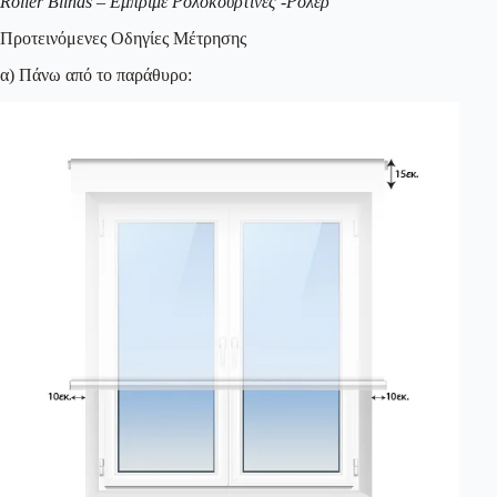
Roller Blinds – Εμπριμέ Ρολοκουρτίνες -Ρόλερ
Προτεινόμενες Οδηγίες Μέτρησης
α) Πάνω από το παράθυρο: