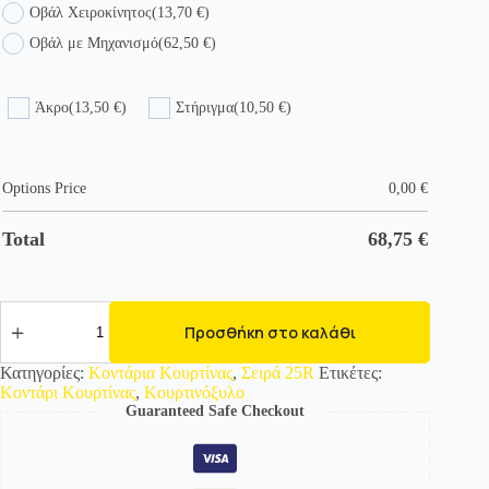
Οβάλ Χειροκίνητος
(13,70 €)
Οβάλ με Μηχανισμό
(62,50 €)
Άκρο
(13,50 €)
Στήριγμα
(10,50 €)
Options Price
0,00
€
Total
68,75
€
35861-
1
Προσθήκη στο καλάθι
Μεταλλικό
Κοντάρι
Κατηγορίες:
Κοντάρια Κουρτίνας
,
Σειρά 25R
Ετικέτες:
Κουρτίνας
Κοντάρι Κουρτίνας
,
Κουρτινόξυλο
Χρώμιο
Guaranteed Safe Checkout
ποσότητα