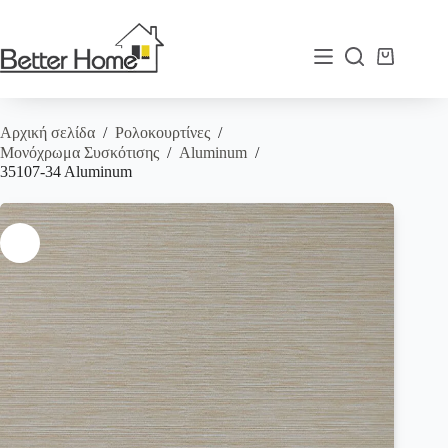
Μετάβαση
στο
περιεχόμενο
Καλάθι
Αγορών
Αρχική σελίδα
/
Ρολοκουρτίνες
/
Μονόχρωμα Συσκότισης
/
Aluminum
/
35107-34 Aluminum