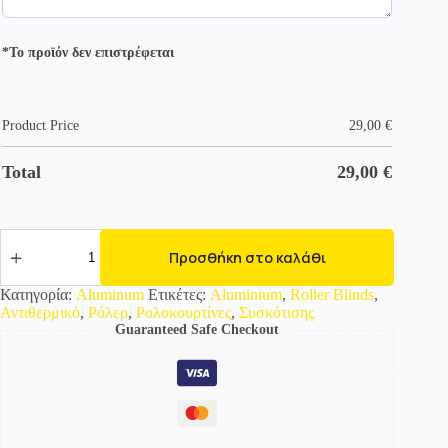
*Το προϊόν δεν επιστρέφεται
Product Price
29,00
€
Total
29,00
€
35107-
34
Προσθήκη στο καλάθι
Aluminum
ποσότητα
Κατηγορία:
Aluminum
Ετικέτες:
Aluminium
,
Roller Blinds
,
Αντιθερμικό
,
Ρόλερ
,
Ρολοκουρτίνες
,
Συσκότισης
Guaranteed Safe Checkout