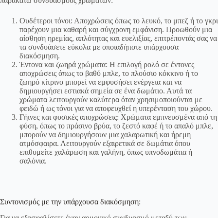
παρακάτω συνδυασμούς χρωμάτων:
Ουδέτεροι τόνοι: Αποχρώσεις όπως το λευκό, το μπεζ ή το γκρι
παρέχουν μια καθαρή και σύγχρονη εμφάνιση. Προωθούν μια
αίσθηση ηρεμίας, απλότητας και ευελιξίας, επιτρέποντάς σας να
τα συνδυάσετε εύκολα με οποιαδήποτε υπάρχουσα
διακόσμηση.
Έντονα και ζωηρά χρώματα: Η επιλογή ρολό σε έντονες
αποχρώσεις όπως το βαθύ μπλε, το πλούσιο κόκκινο ή το
ζωηρό κίτρινο μπορεί να εμφυσήσει ενέργεια και να
δημιουργήσει εστιακά σημεία σε ένα δωμάτιο. Αυτά τα
χρώματα λειτουργούν καλύτερα όταν χρησιμοποιούνται με
φειδώ ή ως τόνοι για να αποφευχθεί η υπερένταση του χώρου.
Γήινες και φυσικές αποχρώσεις: Χρώματα εμπνευσμένα από τη
φύση, όπως το πράσινο βρύα, το ζεστό καφέ ή το απαλό μπλε,
μπορούν να δημιουργήσουν μια χαλαρωτική και ήρεμη
ατμόσφαιρα. Λειτουργούν εξαιρετικά σε δωμάτια όπου
επιθυμείτε χαλάρωση και γαλήνη, όπως υπνοδωμάτια ή
σαλόνια.
Συντονισμός με την υπάρχουσα διακόσμηση:
Για να εξασφαλίσετε έναν αρμονικό συνδυασμό μεταξύ των