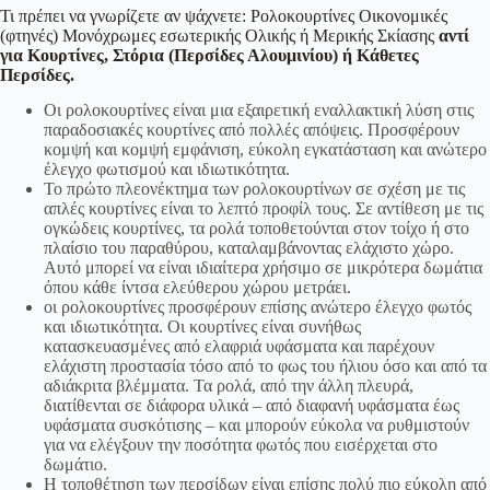
Τι πρέπει να γνωρίζετε αν ψάχνετε: Ρολοκουρτίνες Οικονομικές
(φτηνές) Μονόχρωμες εσωτερικής Ολικής ή Μερικής Σκίασης
αντί
για Κουρτίνες, Στόρια (Περσίδες Αλουμινίου) ή Κάθετες
Περσίδες.
Οι ρολοκουρτίνες είναι μια εξαιρετική εναλλακτική λύση στις
παραδοσιακές κουρτίνες από πολλές απόψεις. Προσφέρουν
κομψή και κομψή εμφάνιση, εύκολη εγκατάσταση και ανώτερο
έλεγχο φωτισμού και ιδιωτικότητα.
Το πρώτο πλεονέκτημα των ρολοκουρτίνων σε σχέση με τις
απλές κουρτίνες είναι το λεπτό προφίλ τους. Σε αντίθεση με τις
ογκώδεις κουρτίνες, τα ρολά τοποθετούνται στον τοίχο ή στο
πλαίσιο του παραθύρου, καταλαμβάνοντας ελάχιστο χώρο.
Αυτό μπορεί να είναι ιδιαίτερα χρήσιμο σε μικρότερα δωμάτια
όπου κάθε ίντσα ελεύθερου χώρου μετράει.
οι ρολοκουρτίνες προσφέρουν επίσης ανώτερο έλεγχο φωτός
και ιδιωτικότητα. Οι κουρτίνες είναι συνήθως
κατασκευασμένες από ελαφριά υφάσματα και παρέχουν
ελάχιστη προστασία τόσο από το φως του ήλιου όσο και από τα
αδιάκριτα βλέμματα. Τα ρολά, από την άλλη πλευρά,
διατίθενται σε διάφορα υλικά – από διαφανή υφάσματα έως
υφάσματα συσκότισης – και μπορούν εύκολα να ρυθμιστούν
για να ελέγξουν την ποσότητα φωτός που εισέρχεται στο
δωμάτιο.
Η τοποθέτηση των περσίδων είναι επίσης πολύ πιο εύκολη από