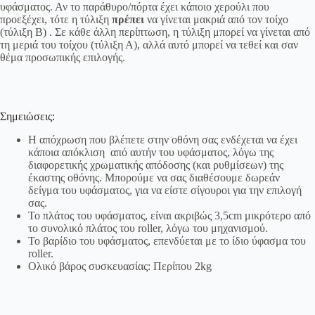
υφάσματος. Αν το παράθυρο/πόρτα έχει κάποιο χερούλι που
προεξέχει, τότε η τύλιξη
πρέπει
να γίνεται μακριά από τον τοίχο
(τύλιξη Β) . Σε κάθε άλλη περίπτωση, η τύλιξη μπορεί να γίνεται από
τη μεριά του τοίχου (τύλιξη Α), αλλά αυτό μπορεί να τεθεί και σαν
θέμα προσωπικής επιλογής.
Σημειώσεις:
Η απόχρωση που βλέπετε στην οθόνη σας ενδέχεται να έχει
κάποια απόκλιση από αυτήν του υφάσματος, λόγω της
διαφορετικής χρωματικής απόδοσης (και ρυθμίσεων) της
έκαστης οθόνης. Μπορούμε να σας διαθέσουμε δωρεάν
δείγμα του υφάσματος, για να είστε σίγουροι για την επιλογή
σας.
Το πλάτος του υφάσματος, είναι ακριβώς 3,5cm μικρότερο από
το συνολικό πλάτος του roller, λόγω του μηχανισμού.
Το βαρίδιο του υφάσματος, επενδύεται με το ίδιο ύφασμα του
roller.
Ολικό βάρος συσκευασίας: Περίπου 2kg