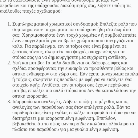
περσίδων και της υπάρχουσας διακόσμησής σας, λάβετε υπόψη τις
ακόλουθες πτυχές σχεδιασμού:
Συμπληρωματικοί χρωματικοί συνδυασμοί: Επιλέξτε ρολά που
συμπληρώνουν τα χρώματα που υπάρχουν ήδη στο δωμάτιό
σας. Χρησιμοποιήστε έναν τροχό χρωμάτων ή συμβουλευτείτε
έναν επαγγελματία για να βρείτε χρώματα που συνεργάζονται
καλά. Για παράδειγμα, εάν οι τοίχοι σας είναι βαμμένοι σε
ζεστούς τόνους, σκεφτείτε πιο ψυχρές αποχρώσεις για τα
στόρια σας για να δημιουργήσετε μια ευχάριστη αντίθεση.
Υφή και μοτίβο: Τα ρολά διατίθενται σε διάφορες υφές και
σχέδια, προσφέροντας την ευκαιρία να προσθέσετε βάθος και
οπτικό ενδιαφέρον στο χώρο σας. Εάν έχετε μονόχρωμα έπιπλα
ή τοίχους, σκεφτείτε τις περσίδες με υφή για να εισάγετε ένα
στοιχείο αφής. Αντίθετα, εάν οι τοίχοι σας έχουν περίπλοκα
μοτίβα, επιλέξτε πιο απλά στόρια που δεν θα κατακλύσουν την
οπτική ισορροπία.
Ισορροπία και αναλογίες: Λάβετε υπόψη το μέγεθος και τις
αναλογίες των παραθύρων σας όταν επιλέγετε ρολά. Εάν τα
παράθυρά σας είναι μεγάλα, επιλέξτε πιο φαρδιά στόρια για να
διατηρήσετε μια ισορροπημένη εμφάνιση. Επιπλέον,
βεβαιωθείτε ότι το ύψος των περσίδων καλύπτει ολόκληρο το
πλαίσιο του παραθύρου για μια γυαλισμένη εμφάνιση.