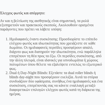
Έλεγχος φωτός και απόρρητο:
Αν και η βελτίωση της αισθητικής είναι σημαντική, τα ρολά
εξυπηρετούν και πρακτικούς σκοπούς. Ακολουθούν ορισμένοι
παράγοντες που πρέπει να λάβετε υπόψη:
Ημιδιαφανές έναντι συσκότισης: Προσδιορίστε το επίπεδο
ελέγχου φωτός και ιδιωτικότητας που χρειάζεστε σε κάθε
δωμάτιο. Οι ημιδιαφανείς περσίδες προσφέρουν απαλό,
διάχυτο φως και διατηρούν την ιδιωτικότητα, ενώ παράλληλα
επιτρέπουν τη θέα προς τα έξω. Οι περσίδες συσκότισης, από
την άλλη πλευρά, είναι ιδανικές για υπνοδωμάτια ή χώρους
πολυμέσων όπου θέλετε να εξαλείψετε εντελώς το εξωτερικό
φως.
Dual ή Day-Night Blinds: Εξετάστε τα dual roller blinds ή
blinds day-night που προσφέρουν ευελιξία. Αυτά τα στόρια
συνδυάζουν δύο υφάσματα, συνήθως ένα ημιδιαφανές και ένα
συσκότιση, επιτρέποντάς σας να κάνετε εναλλαγή μεταξύ
διαφορετικών επιλογών ελέγχου φωτός κατά τη διάρκεια της
ημέρας.