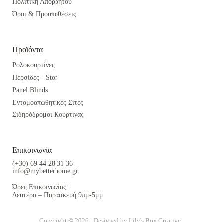
Πολιτική Απορρήτου
Όροι & Προϋποθέσεις
Προϊόντα
Ρολοκουρτίνες
Περσίδες - Stor
Panel Blinds
Εντομοαπωθητικές Σίτες
Σιδηρόδρομοι Κουρτίνας
Επικοινωνία
(+30) 69 44 28 31 36
info@mybetterhome.gr
Ώρες Επικοινωνίας:
Δευτέρα – Παρασκευή 9πμ-5μμ
Copyright © 2026 - Designed by
Lily's Box Creative