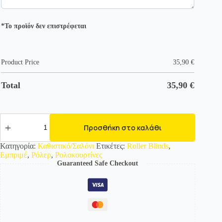
*Το προϊόν δεν επιστρέφεται
Product Price
35,90
€
Total
35,90
€
2193-
101
Προσθήκη στο καλάθι
Εμπριμέ
Ρολοκουρτίνα
Κατηγορία:
Καθιστικό/Σαλόνι
Ετικέτες:
Roller Blinds
,
-
Εμπριμέ
,
Ρόλερ
,
Ρολοκουρτίνες
Roller
Guaranteed Safe Checkout
με
σχέδιο
ποσότητα