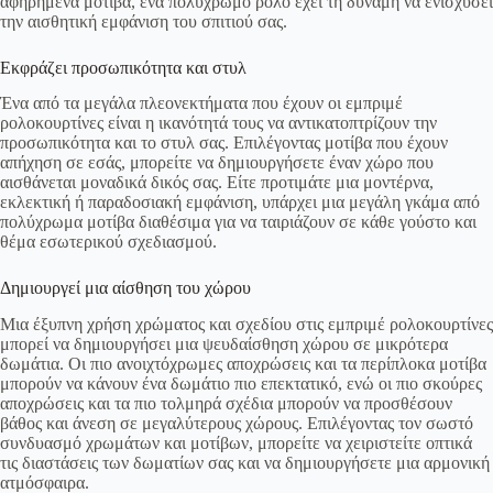
αφηρημένα μοτίβα, ένα πολύχρωμο ρολό έχει τη δύναμη να ενισχύσει
την αισθητική εμφάνιση του σπιτιού σας.
Εκφράζει προσωπικότητα και στυλ
Ένα από τα μεγάλα πλεονεκτήματα που έχουν οι εμπριμέ
ρολοκουρτίνες είναι η ικανότητά τους να αντικατοπτρίζουν την
προσωπικότητα και το στυλ σας. Επιλέγοντας μοτίβα που έχουν
απήχηση σε εσάς, μπορείτε να δημιουργήσετε έναν χώρο που
αισθάνεται μοναδικά δικός σας. Είτε προτιμάτε μια μοντέρνα,
εκλεκτική ή παραδοσιακή εμφάνιση, υπάρχει μια μεγάλη γκάμα από
πολύχρωμα μοτίβα διαθέσιμα για να ταιριάζουν σε κάθε γούστο και
θέμα εσωτερικού σχεδιασμού.
Δημιουργεί μια αίσθηση του χώρου
Μια έξυπνη χρήση χρώματος και σχεδίου στις εμπριμέ ρολοκουρτίνες
μπορεί να δημιουργήσει μια ψευδαίσθηση χώρου σε μικρότερα
δωμάτια. Οι πιο ανοιχτόχρωμες αποχρώσεις και τα περίπλοκα μοτίβα
μπορούν να κάνουν ένα δωμάτιο πιο επεκτατικό, ενώ οι πιο σκούρες
αποχρώσεις και τα πιο τολμηρά σχέδια μπορούν να προσθέσουν
βάθος και άνεση σε μεγαλύτερους χώρους. Επιλέγοντας τον σωστό
συνδυασμό χρωμάτων και μοτίβων, μπορείτε να χειριστείτε οπτικά
τις διαστάσεις των δωματίων σας και να δημιουργήσετε μια αρμονική
ατμόσφαιρα.