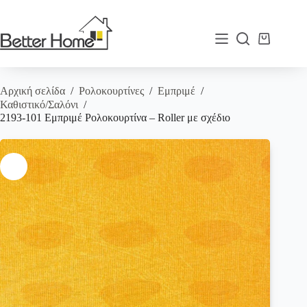
Μετάβαση
στο
περιεχόμενο
Καλάθι
Αγορών
Αρχική σελίδα
/
Ρολοκουρτίνες
/
Εμπριμέ
/
Καθιστικό/Σαλόνι
/
2193-101 Εμπριμέ Ρολοκουρτίνα – Roller με σχέδιο