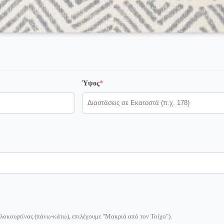
(required)
Ύψος
*
ρολοκουρτίνας (πάνω-κάτω), επιλέγουμε "Μακριά από τον Τοίχο").