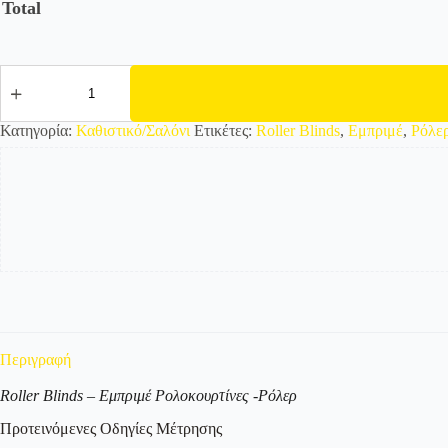
Total
2192-
801
Εμπριμέ
Ρολοκουρτίνα
Κατηγορία:
Καθιστικό/Σαλόνι
Ετικέτες:
Roller Blinds
,
Εμπριμέ
,
Ρόλε
-
Roller
με
σχέδιο
ποσότητα
Περιγραφή
Roller Blinds – Εμπριμέ Ρολοκουρτίνες -Ρόλερ
Προτεινόμενες Οδηγίες Μέτρησης