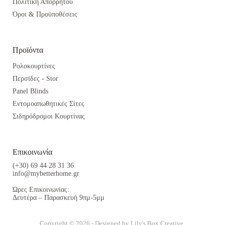
Πολιτική Απορρήτου
Όροι & Προϋποθέσεις
Προϊόντα
Ρολοκουρτίνες
Περσίδες - Stor
Panel Blinds
Εντομοαπωθητικές Σίτες
Σιδηρόδρομοι Κουρτίνας
Επικοινωνία
(+30) 69 44 28 31 36
info@mybetterhome.gr
Ώρες Επικοινωνίας:
Δευτέρα – Παρασκευή 9πμ-5μμ
Copyright © 2026 - Designed by
Lily's Box Creative