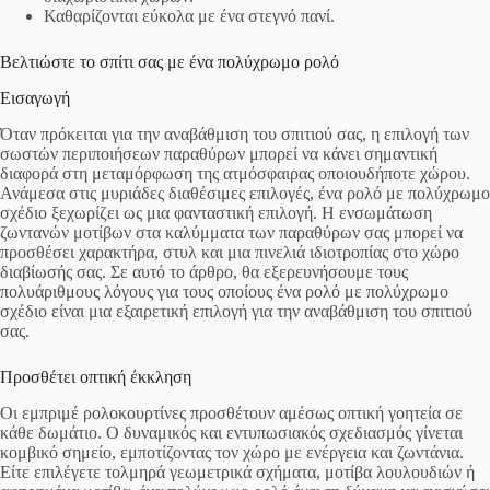
Καθαρίζονται εύκολα με ένα στεγνό πανί.
Βελτιώστε το σπίτι σας με ένα πολύχρωμο ρολό
Εισαγωγή
Όταν πρόκειται για την αναβάθμιση του σπιτιού σας, η επιλογή των
σωστών περιποιήσεων παραθύρων μπορεί να κάνει σημαντική
διαφορά στη μεταμόρφωση της ατμόσφαιρας οποιουδήποτε χώρου.
Ανάμεσα στις μυριάδες διαθέσιμες επιλογές, ένα ρολό με πολύχρωμο
σχέδιο ξεχωρίζει ως μια φανταστική επιλογή. Η ενσωμάτωση
ζωντανών μοτίβων στα καλύμματα των παραθύρων σας μπορεί να
προσθέσει χαρακτήρα, στυλ και μια πινελιά ιδιοτροπίας στο χώρο
διαβίωσής σας. Σε αυτό το άρθρο, θα εξερευνήσουμε τους
πολυάριθμους λόγους για τους οποίους ένα ρολό με πολύχρωμο
σχέδιο είναι μια εξαιρετική επιλογή για την αναβάθμιση του σπιτιού
σας.
Προσθέτει οπτική έκκληση
Οι εμπριμέ ρολοκουρτίνες προσθέτουν αμέσως οπτική γοητεία σε
κάθε δωμάτιο. Ο δυναμικός και εντυπωσιακός σχεδιασμός γίνεται
κομβικό σημείο, εμποτίζοντας τον χώρο με ενέργεια και ζωντάνια.
Είτε επιλέγετε τολμηρά γεωμετρικά σχήματα, μοτίβα λουλουδιών ή