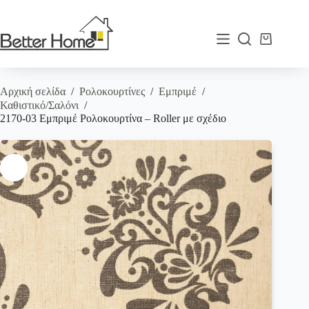
Μετάβαση
στο
περιεχόμενο
Καλάθι
Αγορών
Αρχική σελίδα
/
Ρολοκουρτίνες
/
Εμπριμέ
/
Καθιστικό/Σαλόνι
/
2170-03 Εμπριμέ Ρολοκουρτίνα – Roller με σχέδιο