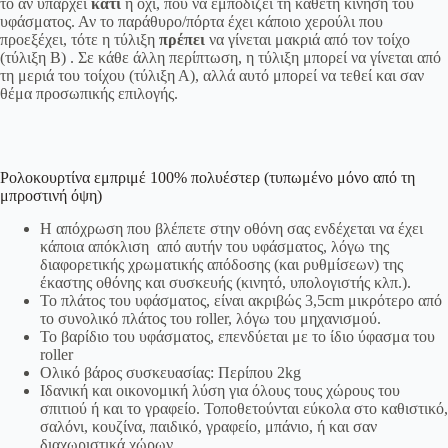
το αν υπάρχει
κάτι
ή όχι, που να εμποδίζει τη κάθετη κίνηση του
υφάσματος. Αν το παράθυρο/πόρτα έχει κάποιο χερούλι που
προεξέχει, τότε η τύλιξη
πρέπει
να γίνεται μακριά από τον τοίχο
(τύλιξη Β) . Σε κάθε άλλη περίπτωση, η τύλιξη μπορεί να γίνεται από
τη μεριά του τοίχου (τύλιξη Α), αλλά αυτό μπορεί να τεθεί και σαν
θέμα προσωπικής επιλογής.
Ρολοκουρτίνα εμπριμέ 100% πολυέστερ (τυπωμένο μόνο από τη
μπροστινή όψη)
Η απόχρωση που βλέπετε στην οθόνη σας ενδέχεται να έχει
κάποια απόκλιση από αυτήν του υφάσματος, λόγω της
διαφορετικής χρωματικής απόδοσης (και ρυθμίσεων) της
έκαστης οθόνης και συσκευής (κινητό, υπολογιστής κλπ.).
Το πλάτος του υφάσματος, είναι ακριβώς 3,5cm μικρότερο από
το συνολικό πλάτος του roller, λόγω του μηχανισμού.
Το βαρίδιο του υφάσματος, επενδύεται με το ίδιο ύφασμα του
roller
Ολικό βάρος συσκευασίας: Περίπου 2kg
Ιδανική και οικονομική λύση για όλους τους χώρους του
σπιτιού ή και το γραφείο. Τοποθετούνται εύκολα στο καθιστικό,
σαλόνι, κουζίνα, παιδικό, γραφείο, μπάνιο, ή και σαν
διαχωριστικά χώρων.