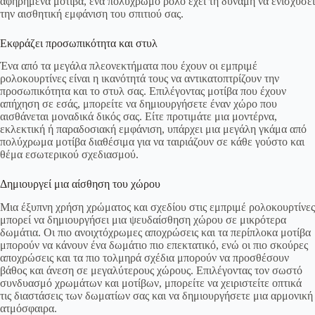
αφηρημένα μοτίβα, ένα πολύχρωμο ρολό έχει τη δύναμη να ενισχύσει
την αισθητική εμφάνιση του σπιτιού σας.
Εκφράζει προσωπικότητα και στυλ
Ένα από τα μεγάλα πλεονεκτήματα που έχουν οι εμπριμέ
ρολοκουρτίνες είναι η ικανότητά τους να αντικατοπτρίζουν την
προσωπικότητα και το στυλ σας. Επιλέγοντας μοτίβα που έχουν
απήχηση σε εσάς, μπορείτε να δημιουργήσετε έναν χώρο που
αισθάνεται μοναδικά δικός σας. Είτε προτιμάτε μια μοντέρνα,
εκλεκτική ή παραδοσιακή εμφάνιση, υπάρχει μια μεγάλη γκάμα από
πολύχρωμα μοτίβα διαθέσιμα για να ταιριάζουν σε κάθε γούστο και
θέμα εσωτερικού σχεδιασμού.
Δημιουργεί μια αίσθηση του χώρου
Μια έξυπνη χρήση χρώματος και σχεδίου στις εμπριμέ ρολοκουρτίνες
μπορεί να δημιουργήσει μια ψευδαίσθηση χώρου σε μικρότερα
δωμάτια. Οι πιο ανοιχτόχρωμες αποχρώσεις και τα περίπλοκα μοτίβα
μπορούν να κάνουν ένα δωμάτιο πιο επεκτατικό, ενώ οι πιο σκούρες
αποχρώσεις και τα πιο τολμηρά σχέδια μπορούν να προσθέσουν
βάθος και άνεση σε μεγαλύτερους χώρους. Επιλέγοντας τον σωστό
συνδυασμό χρωμάτων και μοτίβων, μπορείτε να χειριστείτε οπτικά
τις διαστάσεις των δωματίων σας και να δημιουργήσετε μια αρμονική
ατμόσφαιρα.