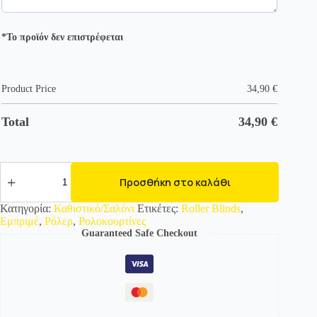
*Το προϊόν δεν επιστρέφεται
Product Price
34,90
€
Total
34,90
€
2170-
03
Προσθήκη στο καλάθι
Εμπριμέ
Ρολοκουρτίνα
Κατηγορία:
Καθιστικό/Σαλόνι
Ετικέτες:
Roller Blinds
,
-
Εμπριμέ
,
Ρόλερ
,
Ρολοκουρτίνες
Roller
Guaranteed Safe Checkout
με
σχέδιο
ποσότητα