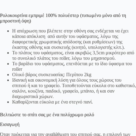
Ρολοκουρτίνα εμπριμέ 100% πολυέστερ (τυπωμένο μόνο από τη
μπροστινή όψη)
Η απόχρωση που βλέπετε στην οθόνη σας ενδέχεται να έχει
κάποια απόκλιση από αυτήν του υφάσματος, λόγω της
διαφορετικής χρωματικής απόδοσης (και ρυθμίσεων) της
έκαστης οθόνης και συσκευής (κινητό, υπολογιστής κλπ.).
Το πλάτος του υφάσματος, είναι ακριβώς 3,5cm μικρότερο από
το συνολικό πλάτος του roller, λόγω του μηχανισμού.
Το βαρίδιο του υφάσματος, επενδύεται με το ίδιο ύφασμα του
roller
Ολικό βάρος συσκευασίας: Περίπου 2kg
Ιδανική και οικονομική λύση για όλους τους χώρους του
σπιτιού ή και το γραφείο. Τοποθετούνται εύκολα στο καθιστικό,
σαλόνι, κουζίνα, παιδικό, γραφείο, μπάνιο, ή και σαν
διαχωριστικά χώρων.
Καθαρίζονται εύκολα με ένα στεγνό πανί.
Βελτιώστε το σπίτι σας με ένα πολύχρωμο ρολό
Εισαγωγή
Όταν πρόκειται για την αναβάθμιση του σπιτιού σας, η επιλογή των