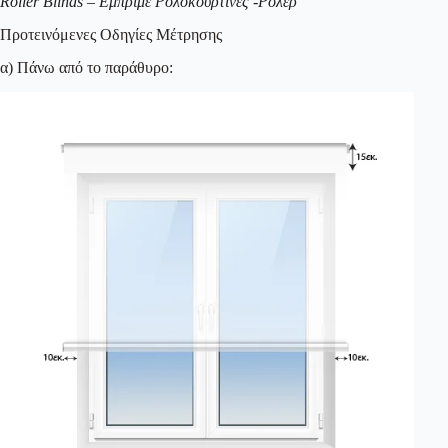
Roller Blinds – Εμπριμέ Ρολοκουρτίνες -Ρόλερ
Προτεινόμενες Οδηγίες Μέτρησης
α) Πάνω από το παράθυρο: