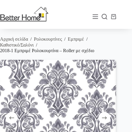
Μετάβαση
στο
περιεχόμενο
Καλάθι
Αγορών
Αρχική σελίδα
/
Ρολοκουρτίνες
/
Εμπριμέ
/
Καθιστικό/Σαλόνι
/
2018-1 Εμπριμέ Ρολοκουρτίνα – Roller με σχέδιο