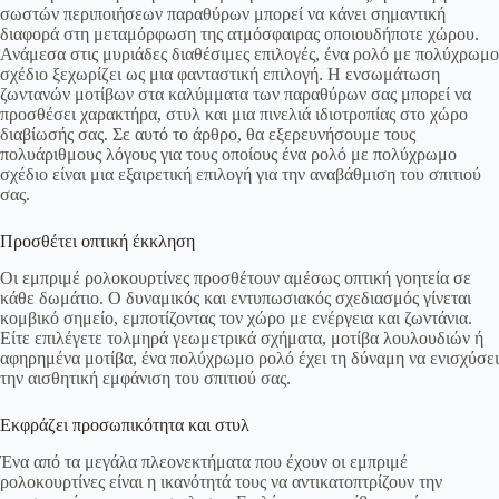
σωστών περιποιήσεων παραθύρων μπορεί να κάνει σημαντική
διαφορά στη μεταμόρφωση της ατμόσφαιρας οποιουδήποτε χώρου.
Ανάμεσα στις μυριάδες διαθέσιμες επιλογές, ένα ρολό με πολύχρωμο
σχέδιο ξεχωρίζει ως μια φανταστική επιλογή. Η ενσωμάτωση
ζωντανών μοτίβων στα καλύμματα των παραθύρων σας μπορεί να
προσθέσει χαρακτήρα, στυλ και μια πινελιά ιδιοτροπίας στο χώρο
διαβίωσής σας. Σε αυτό το άρθρο, θα εξερευνήσουμε τους
πολυάριθμους λόγους για τους οποίους ένα ρολό με πολύχρωμο
σχέδιο είναι μια εξαιρετική επιλογή για την αναβάθμιση του σπιτιού
σας.
Προσθέτει οπτική έκκληση
Οι εμπριμέ ρολοκουρτίνες προσθέτουν αμέσως οπτική γοητεία σε
κάθε δωμάτιο. Ο δυναμικός και εντυπωσιακός σχεδιασμός γίνεται
κομβικό σημείο, εμποτίζοντας τον χώρο με ενέργεια και ζωντάνια.
Είτε επιλέγετε τολμηρά γεωμετρικά σχήματα, μοτίβα λουλουδιών ή
αφηρημένα μοτίβα, ένα πολύχρωμο ρολό έχει τη δύναμη να ενισχύσει
την αισθητική εμφάνιση του σπιτιού σας.
Εκφράζει προσωπικότητα και στυλ
Ένα από τα μεγάλα πλεονεκτήματα που έχουν οι εμπριμέ
ρολοκουρτίνες είναι η ικανότητά τους να αντικατοπτρίζουν την