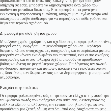
προσωπικότητα και το στυλ σας. Επιλέγοντας μοτίβα που έχουν
απήχηση σε εσάς, μπορείτε να δημιουργήσετε έναν χώρο που
αισθάνεται μοναδικά δικός σας. Είτε προτιμάτε μια μοντέρνα,
εκλεκτική ή παραδοσιακή εμφάνιση, υπάρχει μια μεγάλη γκάμα από
πολύχρωμα μοτίβα διαθέσιμα για να ταιριάζουν σε κάθε γούστο και
θέμα εσωτερικού σχεδιασμού.
Δημιουργεί μια αίσθηση του χώρου
Μια έξυπνη χρήση χρώματος και σχεδίου στις εμπριμέ ρολοκουρτίνες
μπορεί να δημιουργήσει μια ψευδαίσθηση χώρου σε μικρότερα
δωμάτια. Οι πιο ανοιχτόχρωμες αποχρώσεις και τα περίπλοκα μοτίβα
μπορούν να κάνουν ένα δωμάτιο πιο επεκτατικό, ενώ οι πιο σκούρες
αποχρώσεις και τα πιο τολμηρά σχέδια μπορούν να προσθέσουν
βάθος και άνεση σε μεγαλύτερους χώρους. Επιλέγοντας τον σωστό
συνδυασμό χρωμάτων και μοτίβων, μπορείτε να χειριστείτε οπτικά
τις διαστάσεις των δωματίων σας και να δημιουργήσετε μια αρμονική
ατμόσφαιρα.
Ενισχύει το φυσικό φως
Οι εμπριμέ ρολοκουρτίνες σάς επιτρέπουν να ελέγχετε την ποσότητα
του φυσικού φωτός που εισέρχεται στο σπίτι σας. Λειτουργούν ως
ευέλικτο φίλτρο, απαλύνοντας την ένταση του ηλιακού φωτός ενώ
προσθέτουν μια ζεστή λάμψη στα δωμάτιά σας. Διαχέοντας το φως