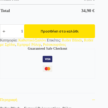
Total
34,90
€
2018-
1
Προσθήκη στο καλάθι
Εμπριμέ
Ρολοκουρτίνα
Κατηγορία:
Καθιστικό/Σαλόνι
Ετικέτες:
Roller Blinds
,
Roller
-
με Σχέδιο
,
Εμπριμέ Ρόλερ
,
Ρολοκουρτίνες
Roller
Guaranteed Safe Checkout
με
σχέδιο
ποσότητα
Περιγραφή