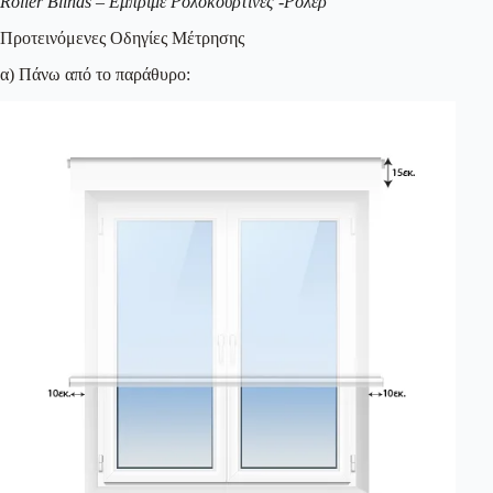
Roller Blinds – Εμπριμέ Ρολοκουρτίνες -Ρόλερ
Προτεινόμενες Οδηγίες Μέτρησης
α) Πάνω από το παράθυρο: