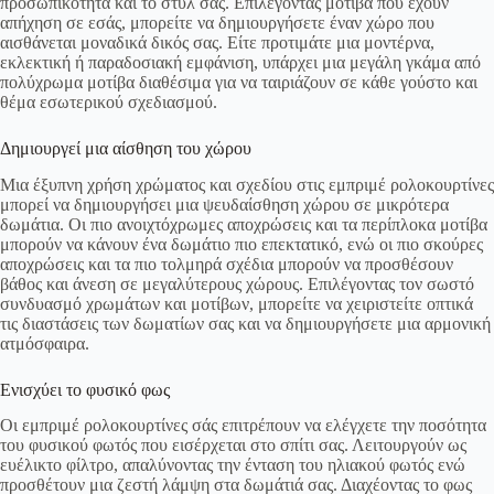
προσωπικότητα και το στυλ σας. Επιλέγοντας μοτίβα που έχουν
απήχηση σε εσάς, μπορείτε να δημιουργήσετε έναν χώρο που
αισθάνεται μοναδικά δικός σας. Είτε προτιμάτε μια μοντέρνα,
εκλεκτική ή παραδοσιακή εμφάνιση, υπάρχει μια μεγάλη γκάμα από
πολύχρωμα μοτίβα διαθέσιμα για να ταιριάζουν σε κάθε γούστο και
θέμα εσωτερικού σχεδιασμού.
Δημιουργεί μια αίσθηση του χώρου
Μια έξυπνη χρήση χρώματος και σχεδίου στις εμπριμέ ρολοκουρτίνες
μπορεί να δημιουργήσει μια ψευδαίσθηση χώρου σε μικρότερα
δωμάτια. Οι πιο ανοιχτόχρωμες αποχρώσεις και τα περίπλοκα μοτίβα
μπορούν να κάνουν ένα δωμάτιο πιο επεκτατικό, ενώ οι πιο σκούρες
αποχρώσεις και τα πιο τολμηρά σχέδια μπορούν να προσθέσουν
βάθος και άνεση σε μεγαλύτερους χώρους. Επιλέγοντας τον σωστό
συνδυασμό χρωμάτων και μοτίβων, μπορείτε να χειριστείτε οπτικά
τις διαστάσεις των δωματίων σας και να δημιουργήσετε μια αρμονική
ατμόσφαιρα.
Ενισχύει το φυσικό φως
Οι εμπριμέ ρολοκουρτίνες σάς επιτρέπουν να ελέγχετε την ποσότητα
του φυσικού φωτός που εισέρχεται στο σπίτι σας. Λειτουργούν ως
ευέλικτο φίλτρο, απαλύνοντας την ένταση του ηλιακού φωτός ενώ
προσθέτουν μια ζεστή λάμψη στα δωμάτιά σας. Διαχέοντας το φως