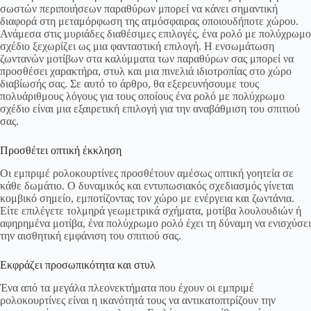
σωστών περιποιήσεων παραθύρων μπορεί να κάνει σημαντική
διαφορά στη μεταμόρφωση της ατμόσφαιρας οποιουδήποτε χώρου.
Ανάμεσα στις μυριάδες διαθέσιμες επιλογές, ένα ρολό με πολύχρωμο
σχέδιο ξεχωρίζει ως μια φανταστική επιλογή. Η ενσωμάτωση
ζωντανών μοτίβων στα καλύμματα των παραθύρων σας μπορεί να
προσθέσει χαρακτήρα, στυλ και μια πινελιά ιδιοτροπίας στο χώρο
διαβίωσής σας. Σε αυτό το άρθρο, θα εξερευνήσουμε τους
πολυάριθμους λόγους για τους οποίους ένα ρολό με πολύχρωμο
σχέδιο είναι μια εξαιρετική επιλογή για την αναβάθμιση του σπιτιού
σας.
Προσθέτει οπτική έκκληση
Οι εμπριμέ ρολοκουρτίνες προσθέτουν αμέσως οπτική γοητεία σε
κάθε δωμάτιο. Ο δυναμικός και εντυπωσιακός σχεδιασμός γίνεται
κομβικό σημείο, εμποτίζοντας τον χώρο με ενέργεια και ζωντάνια.
Είτε επιλέγετε τολμηρά γεωμετρικά σχήματα, μοτίβα λουλουδιών ή
αφηρημένα μοτίβα, ένα πολύχρωμο ρολό έχει τη δύναμη να ενισχύσει
την αισθητική εμφάνιση του σπιτιού σας.
Εκφράζει προσωπικότητα και στυλ
Ένα από τα μεγάλα πλεονεκτήματα που έχουν οι εμπριμέ
ρολοκουρτίνες είναι η ικανότητά τους να αντικατοπτρίζουν την