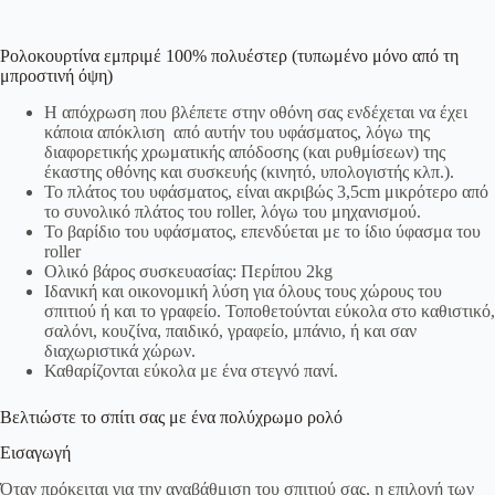
Ρολοκουρτίνα εμπριμέ 100% πολυέστερ (τυπωμένο μόνο από τη
μπροστινή όψη)
Η απόχρωση που βλέπετε στην οθόνη σας ενδέχεται να έχει
κάποια απόκλιση από αυτήν του υφάσματος, λόγω της
διαφορετικής χρωματικής απόδοσης (και ρυθμίσεων) της
έκαστης οθόνης και συσκευής (κινητό, υπολογιστής κλπ.).
Το πλάτος του υφάσματος, είναι ακριβώς 3,5cm μικρότερο από
το συνολικό πλάτος του roller, λόγω του μηχανισμού.
Το βαρίδιο του υφάσματος, επενδύεται με το ίδιο ύφασμα του
roller
Ολικό βάρος συσκευασίας: Περίπου 2kg
Ιδανική και οικονομική λύση για όλους τους χώρους του
σπιτιού ή και το γραφείο. Τοποθετούνται εύκολα στο καθιστικό,
σαλόνι, κουζίνα, παιδικό, γραφείο, μπάνιο, ή και σαν
διαχωριστικά χώρων.
Καθαρίζονται εύκολα με ένα στεγνό πανί.
Βελτιώστε το σπίτι σας με ένα πολύχρωμο ρολό
Εισαγωγή
Όταν πρόκειται για την αναβάθμιση του σπιτιού σας, η επιλογή των