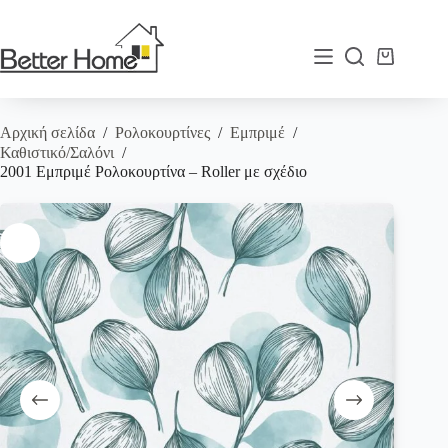
Μετάβαση
στο
περιεχόμενο
Καλάθι
Αγορών
Αρχική σελίδα
/
Ρολοκουρτίνες
/
Εμπριμέ
/
Καθιστικό/Σαλόνι
/
2001 Εμπριμέ Ρολοκουρτίνα – Roller με σχέδιο