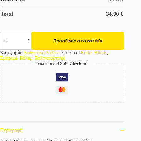
Total
34,90
€
2001
Εμπριμέ
Προσθήκη στο καλάθι
Ρολοκουρτίνα
-
Κατηγορία:
Καθιστικό/Σαλόνι
Ετικέτες:
Roller Blinds
,
Roller
Εμπριμέ
,
Ρόλερ
,
Ρολοκουρτίνες
με
Guaranteed Safe Checkout
σχέδιο
ποσότητα
Περιγραφή