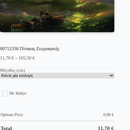
00712358 Πίνακας Ζωγραφικής
Price
11,70
€
–
105,50
€
range:
11,70 €
Μέγεθος (cm)
through
105,50 €
Με Κάδρο
Options Price
0,00
€
Total
11,70
€