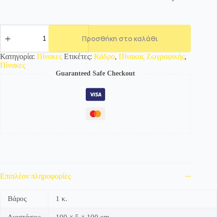
00712358
Πίνακας
Προσθήκη στο καλάθι
Ζωγραφικής
ποσότητα
Κατηγορία:
Πίνακες
Ετικέτες:
Κάδρο
,
Πίνακας Ζωγραφικής
,
Πίνακες
Guaranteed Safe Checkout
Επιπλέον πληροφορίες
Βάρος
1 κ.