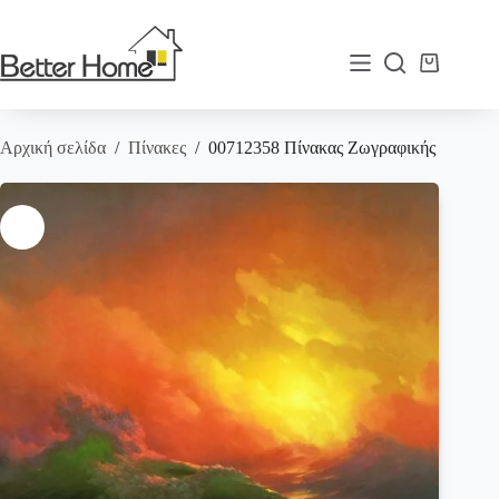
Μετάβαση
στο
περιεχόμενο
Καλάθι
Αγορών
Αρχική σελίδα
/
Πίνακες
/
00712358 Πίνακας Ζωγραφικής