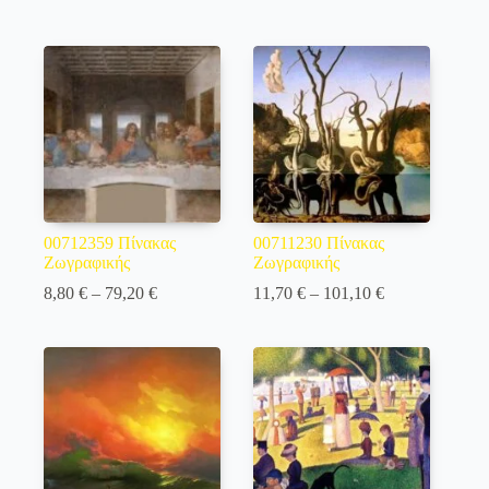
range:
range:
23,50 €
7,30 €
through
through
206,70 €
61,60 €
00712359 Πίνακας
00711230 Πίνακας
Ζωγραφικής
Ζωγραφικής
Price
Price
8,80
€
–
79,20
€
11,70
€
–
101,10
€
range:
range:
8,80 €
11,70 €
through
through
79,20 €
101,10 €