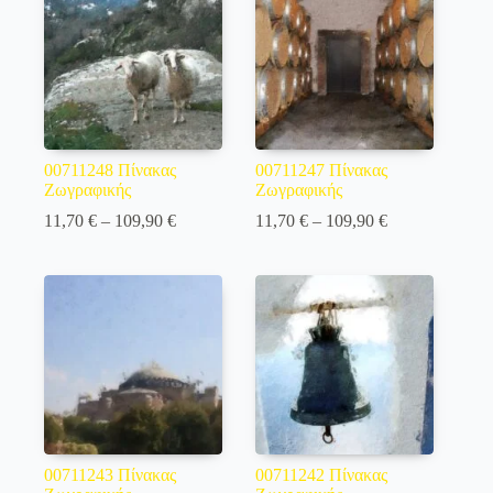
00711248 Πίνακας
00711247 Πίνακας
Ζωγραφικής
Ζωγραφικής
Price
Price
11,70
€
–
109,90
€
11,70
€
–
109,90
€
range:
range:
11,70 €
11,70 €
through
through
109,90 €
109,90 €
00711243 Πίνακας
00711242 Πίνακας