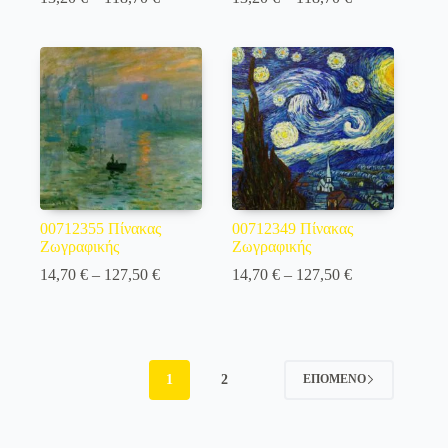
range:
range:
13,20 €
13,20 €
through
through
118,70 €
118,70 €
00712355 Πίνακας
00712349 Πίνακας
Ζωγραφικής
Ζωγραφικής
Price
Price
14,70
€
–
127,50
€
14,70
€
–
127,50
€
range:
range:
14,70 €
14,70 €
through
through
127,50 €
127,50 €
1
2
ΕΠΌΜΕΝΟ