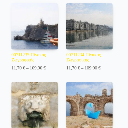
through
through
109,90 €
109,90 €
00711235 Πίνακας
00711234 Πίνακας
Ζωγραφικής
Ζωγραφικής
Price
Price
11,70
€
–
109,90
€
11,70
€
–
109,90
€
range:
range:
11,70 €
11,70 €
through
through
109,90 €
109,90 €