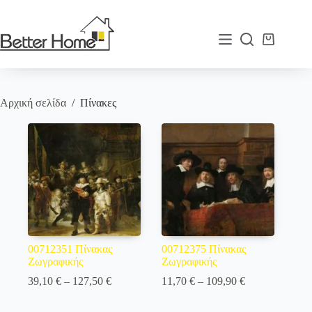
Μετάβαση
στο
περιεχόμενο
Καλάθι
Αγορών
Αρχική σελίδα
/
Πίνακες
00712351 Πίνακας
00712375 Πίνακας
Ζωγραφικής
Ζωγραφικής
Price
Price
39,10
€
–
127,50
€
11,70
€
–
109,90
€
range:
range:
39,10 €
11,70 €