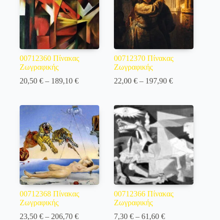
00712360 Πίνακας
00712370 Πίνακας
Ζωγραφικής
Ζωγραφικής
Price
Price
20,50
€
–
189,10
€
22,00
€
–
197,90
€
range:
range:
20,50 €
22,00 €
through
through
189,10 €
197,90 €
00712368 Πίνακας
00712366 Πίνακας
Ζωγραφικής
Ζωγραφικής
Price
Price
23,50
€
–
206,70
€
7,30
€
–
61,60
€