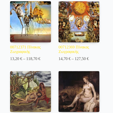
through
through
127,50 €
109,90 €
00712371 Πίνακας
00712369 Πίνακας
Ζωγραφικής
Ζωγραφικής
Price
Price
13,20
€
–
118,70
€
14,70
€
–
127,50
€
range:
range:
13,20 €
14,70 €
through
through
118,70 €
127,50 €