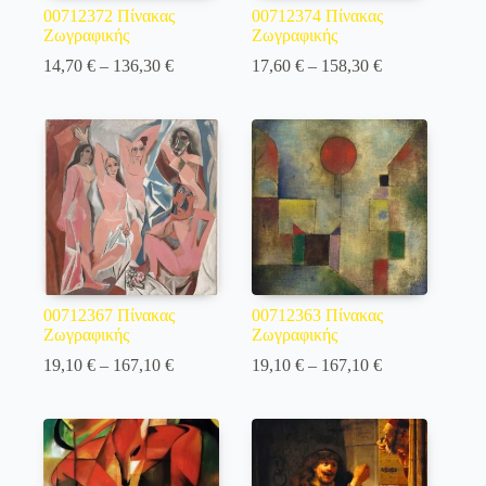
00712372 Πίνακας
00712374 Πίνακας
Ζωγραφικής
Ζωγραφικής
Price
Price
14,70
€
–
136,30
€
17,60
€
–
158,30
€
range:
range:
14,70 €
17,60 €
through
through
136,30 €
158,30 €
00712367 Πίνακας
00712363 Πίνακας
Ζωγραφικής
Ζωγραφικής
Price
Price
19,10
€
–
167,10
€
19,10
€
–
167,10
€
range:
range:
19,10 €
19,10 €
through
through
167,10 €
167,10 €