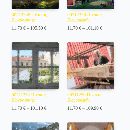
00712358 Πίνακας
00712356 Πίνακας
Ζωγραφικής
Ζωγραφικής
Price
Price
11,70
€
–
105,50
€
11,70
€
–
101,10
€
range:
range:
11,70 €
11,70 €
through
through
105,50 €
101,10 €
00711252 Πίνακας
00711250 Πίνακας
Ζωγραφικής
Ζωγραφικής
Price
Price
11,70
€
–
101,10
€
11,70
€
–
109,90
€
range:
range:
11,70 €
11,70 €
through
through
101,10 €
109,90 €