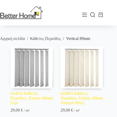
Μετάβαση
στο
περιεχόμενο
Καλάθι
Αγορών
Αρχική σελίδα
/
Κάθετες Περσίδες
/
Vertical 89mm
624010 Κάθετες
624003 Κάθετες
Περσίδες -Στόρια- 89mm
Περσίδες -Στόρια- 89mm
Γκρι
Ανοιχτό Μπεζ
29,00
€
29,00
€
/ m²
/ m²