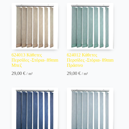
624013 Κάθετες
624012 Κάθετες
Περσίδες -Στόρια- 89mm
Περσίδες -Στόρια- 89mm
Μπεζ
Πράσινο
29,00
€
29,00
€
/ m²
/ m²